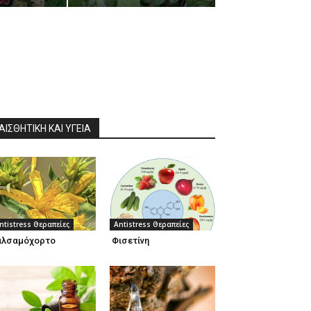
ΑΙΣΘΗΤΙΚΉ ΚΑΙ ΥΓΕΊΑ
ntistress Θεραπείες
Antistress Θεραπείες
αλσαμόχορτο
Φισετίνη