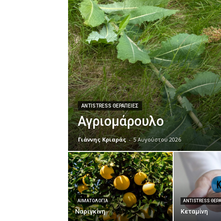
ANTISTRESS ΘΕΡΑΠΕΊΕΣ
Αγριομάρουλο
Γιάννης Κριαράς
-
5 Αυγούστου 2026
ΑΙΜΑΤΟΛΟΓΊΑ
ANTISTRESS ΘΕΡ
Ναριγκίνη
Κεταμίνη