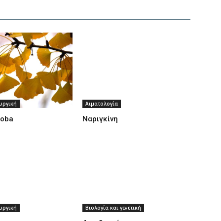
υργική
Αιματολογία
loba
Ναριγκίνη
υργική
Βιολογία και γενετική