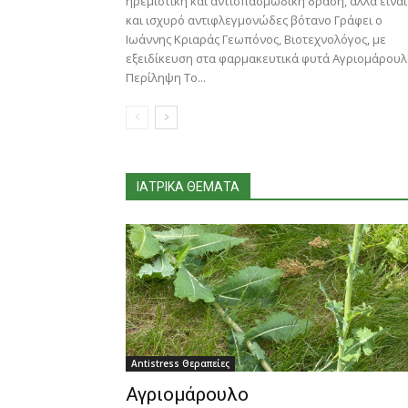
ηρεμιστική και αντισπασμωδική δράση, αλλά είναι
και ισχυρό αντιφλεγμονώδες βότανο Γράφει ο
Ιωάννης Κριαράς Γεωπόνος, Βιοτεχνολόγος, με
εξειδίκευση στα φαρμακευτικά φυτά Αγριομάρου
Περίληψη Το...
ΙΑΤΡΙΚΆ ΘΈΜΑΤΑ
Antistress Θεραπείες
Αγριομάρουλο