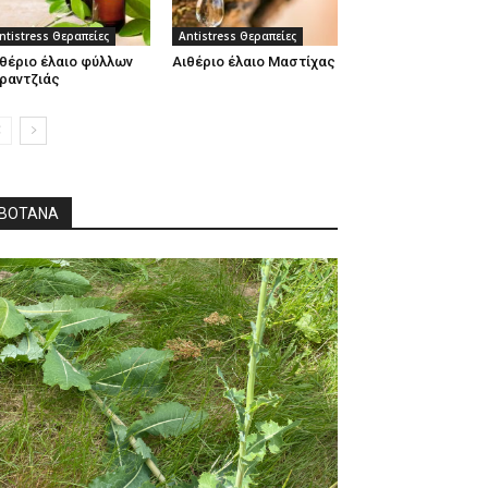
ntistress Θεραπείες
Antistress Θεραπείες
θέριο έλαιο φύλλων
Αιθέριο έλαιο Μαστίχας
ραντζιάς
ΒΌΤΑΝΑ