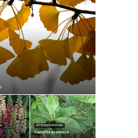
6
ΚΉ
ΑΓΓΕΙΟΧΕΙΡΟΥΡΓΙΚΉ
Camellia assamica