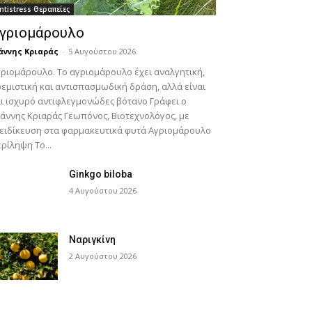
ntistress Θεραπείες
γριομάρουλο
άννης Κριαράς
-
5 Αυγούστου 2026
ριομάρουλο. Το αγριομάρουλο έχει αναλγητική,
εμιστική και αντισπασμωδική δράση, αλλά είναι
ι ισχυρό αντιφλεγμονώδες βότανο Γράφει ο
άννης Κριαράς Γεωπόνος, Βιοτεχνολόγος, με
ειδίκευση στα φαρμακευτικά φυτά Αγριομάρουλο
ρίληψη Το...
Ginkgo biloba
4 Αυγούστου 2026
Ναριγκίνη
2 Αυγούστου 2026