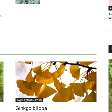
A
Αι
λο
νε
Αγγειοχειρουργική
Ginkgo biloba