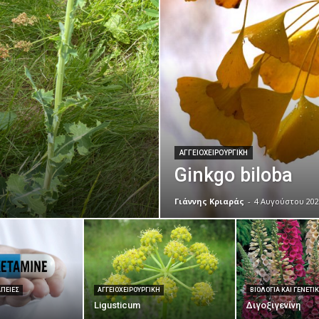
ΑΓΓΕΙΟΧΕΙΡΟΥΡΓΙΚΉ
Ginkgo biloba
Γιάννης Κριαράς
-
4 Αυγούστου 202
ΑΠΕΊΕΣ
ΑΓΓΕΙΟΧΕΙΡΟΥΡΓΙΚΉ
ΒΙΟΛΟΓΊΑ ΚΑΙ ΓΕΝΕΤΙ
Ligusticum
Διγοξιγενίνη