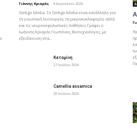
Γιάννης Κριαράς
-
4 Αυγούστου 2026
A
Ginkgo biloba. Το Ginkgo biloba είναι κατάλληλο για
Α
τη γνωστική λειτουργία, τη μικροκυκλοφορία, αλλά
Γι
και τις νευροεκφυλιστικές παθήσεις Γράφει ο
Αγ
Ιωάννης Κριαράς Γεωπόνος, Βιοτεχνολόγος, με
ηρ
λο
εξειδίκευση στα...
κα
Ιω
εξ
Κεταμίνη
Πε
27 Ιουλίου 2026
Camellia assamica
20 Ιουλίου 2026