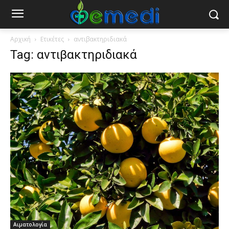
Αρχική
Ετικέτες
αντιβακτηριδιακά
Tag: αντιβακτηριδιακά
Αιματολογία