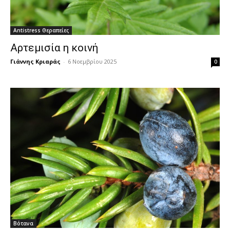
Antistress Θεραπείες
Αρτεμισία η κοινή
Γιάννης Κριαράς
-
6 Νοεμβρίου 2025
0
Βότανα