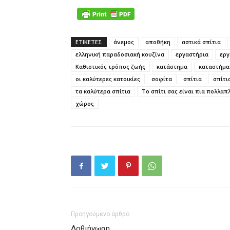
ΕΤΙΚΕΤΕΣ
άνεμος
αποθήκη
αστικά σπίτια
ελληνική παραδοσιακή κουζίνα
εργαστήρια
εργ
Καθιστικός τρόπος ζωής
κατάστημα
καταστήμα
οι καλύτερες κατοικίες
σοφίτα
σπίτια
σπίτι
τα καλύτερα σπίτια
Το σπίτι σας είναι πια πολλα
χώρος
Προηγούμενο άρθρο
Δοθιήνωση