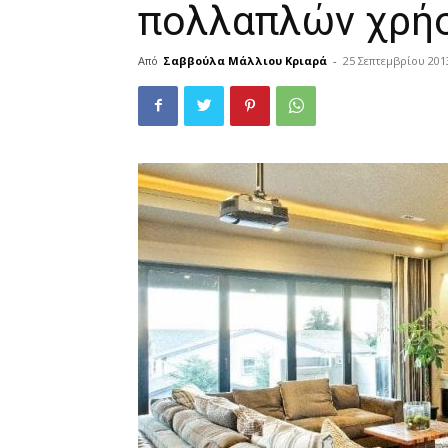
πολλαπλών χρή
Από
Σαββούλα Μάλλιου Κριαρά
-
25 Σεπτεμβρίου 201