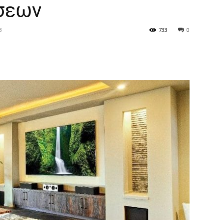
σεων
3
733
0