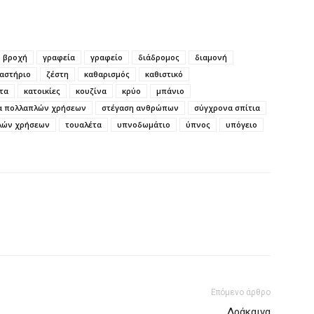
βροχή
γραφεία
γραφείο
διάδρομος
διαμονή
αστήριο
ζέστη
καθαρισμός
καθιστικό
τα
κατοικίες
κουζίνα
κρύο
μπάνιο
α πολλαπλών χρήσεων
στέγαση ανθρώπων
σύγχρονα σπίτια
πλών χρήσεων
τουαλέτα
υπνοδωμάτιο
ύπνος
υπόγειο
Επόμενο άρθρο
Δράκαινα