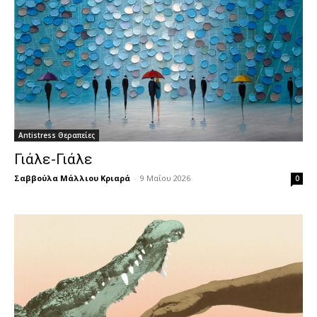
Antistress Θεραπείες
Γιάλε-Γιάλε
Σαββούλα Μάλλιου Κριαρά
-
9 Μαΐου 2026
0