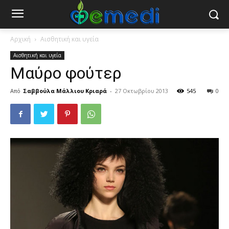
Αρχική
Αισθητική και υγεία
Αισθητική και υγεία
Μαύρο φούτερ
Από
Σαββούλα Μάλλιου Κριαρά
-
27 Οκτωβρίου 2013
545
0