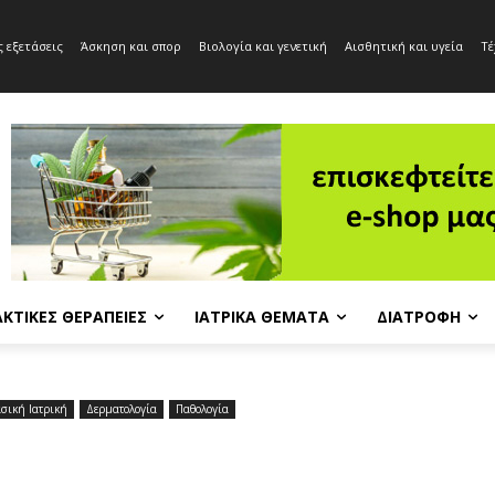
 εξετάσεις
Άσκηση και σπορ
Βιολογία και γενετική
Αισθητική και υγεία
Τέ
ΚΤΙΚΈΣ ΘΕΡΑΠΕΊΕΣ
ΙΑΤΡΙΚΆ ΘΈΜΑΤΑ
ΔΙΑΤΡΟΦΉ
σική Ιατρική
Δερματολογία
Παθολογία