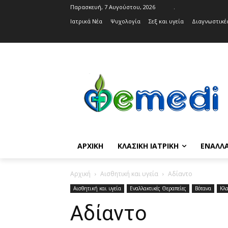
Παρασκευή, 7 Αυγούστου, 2026
.
Ιατρικά Νέα
Ψυχολογία
Σεξ και υγεία
Διαγνωστικές
ΑΡΧΙΚΉ
ΚΛΑΣΙΚΉ ΙΑΤΡΙΚΉ
ΕΝΑΛΛΑ
Αρχική
Αισθητική και υγεία
Αδίαντο
Αισθητική και υγεία
Εναλλακτικές Θεραπείες
Βότανα
Κλα
Αδίαντο