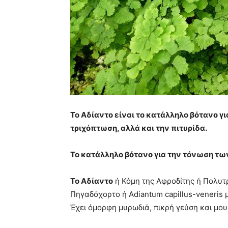
Το Αδίαντο είναι το κατάλληλο βότανο γ
τριχόπτωση, αλλά και την πιτυρίδα.
Το κατάλληλο βότανο για την τόνωση τ
Το Αδίαντο
ή Κόμη της Αφροδίτης ή Πολυτ
Πηγαδόχορτο ή Adiantum capillus-veneris μ
Έχει όμορφη μυρωδιά, πικρή γεύση και μου