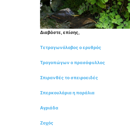
Διαβάστε, επίσης,
Τετραγωνόλοβος ο ερυθρός
Τραγοπώγων ο πρασόφυλλος
Σπιρανθές το σπειροειδές
Σπερκουλάρια η παράλια
Αγριάδα
Ζοχός