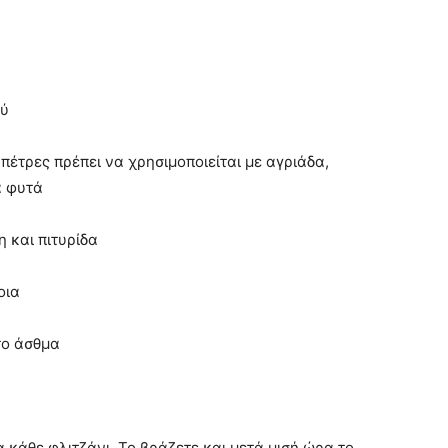
ού
έτρες πρέπει να χρησιμοποιείται με αγριάδα,
ά φυτά
 και πιτυρίδα
οια
το άσθμα
 κάθε φλιτζάνι. Το βράζετε και μετά μισή ώρα το