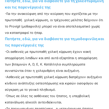
Πατήστε, εδώ, για να διαβάσετε για τη χολεστυραμίνη
και τις παρενέργειές της
-Για την ανακούφιση από την κούραση που σχετίζεται με την
πρωτοπαθή χολική κίρρωση, οι τρέχουσες μελέτες δείχνουν ότι
το Provigil (μοδαφινίλη) μπορεί να είναι αποτελεσματικό χωρίς
να καταστραφεί το ήπαρ.
Πατήστε, εδώ, για να διαβάσετε για τη μοδαφινίλη και
τις παρενέργειές της
-Οι ασθενείς με πρωτοπαθή χολική κίρρωση έχουν κακή
απορρόφηση λιπιδίων και από αυτά εξαρτάται η απορρόφηση
των βιταμινών A, D, E, K. Κατάλληλα συμπληρώματα
συνιστώνται όταν η χολερυθρίνη είναι αυξημένη.
-Ασθενείς με πρωτοπαθή χολική κίρρωση διατρέχουν αυξημένο
κίνδυνο ανάπτυξης οστεοπόρωσης και κιρσών οισοφάγου σε
σύγκριση με το γενικό πληθυσμό.
-Όπως σε όλες τις ασθένειες του ήπατος, η υπερβολική
κατανάλωση αλκοόλ αντενδείκνυται.
-Σε προχωρημένες περιπτώσεις, η μεταμόσχευση ήπατος,