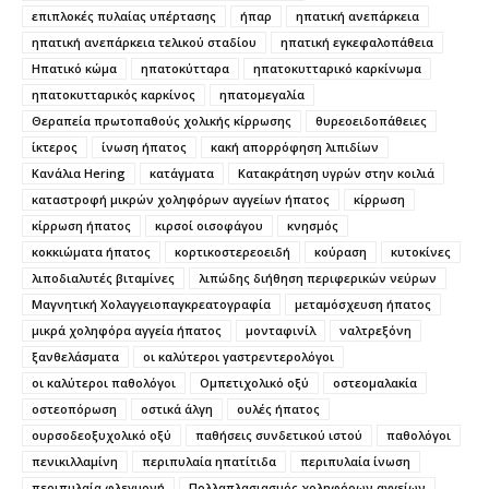
επιπλοκές πυλαίας υπέρτασης
ήπαρ
ηπατική ανεπάρκεια
ηπατική ανεπάρκεια τελικού σταδίου
ηπατική εγκεφαλοπάθεια
Ηπατικό κώμα
ηπατοκύτταρα
ηπατοκυτταρικό καρκίνωμα
ηπατοκυτταρικός καρκίνος
ηπατομεγαλία
Θεραπεία πρωτοπαθούς χολικής κίρρωσης
θυρεοειδοπάθειες
ίκτερος
ίνωση ήπατος
κακή απορρόφηση λιπιδίων
Κανάλια Hering
κατάγματα
Κατακράτηση υγρών στην κοιλιά
καταστροφή μικρών χοληφόρων αγγείων ήπατος
κίρρωση
κίρρωση ήπατος
κιρσοί οισοφάγου
κνησμός
κοκκιώματα ήπατος
κορτικοστερεοειδή
κούραση
κυτοκίνες
λιποδιαλυτές βιταμίνες
λιπώδης διήθηση περιφερικών νεύρων
Μαγνητική Χολαγγειοπαγκρεατογραφία
μεταμόσχευση ήπατος
μικρά χοληφόρα αγγεία ήπατος
μονταφινίλ
ναλτρεξόνη
ξανθελάσματα
οι καλύτεροι γαστρεντερολόγοι
οι καλύτεροι παθολόγοι
Ομπετιχολικό οξύ
οστεομαλακία
οστεοπόρωση
οστικά άλγη
ουλές ήπατος
ουρσοδεοξυχολικό οξύ
παθήσεις συνδετικού ιστού
παθολόγοι
πενικιλλαμίνη
περιπυλαία ηπατίτιδα
περιπυλαία ίνωση
περιπυλαία φλεγμονή
Πολλαπλασιασμός χοληφόρων αγγείων