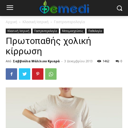
Αρχική
Κλασική Ιατρική
Γαστρεντερολογία
Κλασική Ιατρική
Γαστρεντερολογία
Μεταμοσχεύσεις
Παθολογία
Πρωτοπαθής χολική
κίρρωση
Από
Σαββούλα Μάλλιου Κριαρά
-
3 Δεκεμβρίου 2013
1462
0