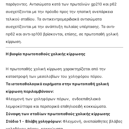
παράγοντες. Αντισώματα κατά των πρωτεϊνών gp210 και p62
συσχετίζονται με την πρόοδο προς την ηπατική ανεπάρκεια
τελικού σταδίου. Τα αντικεντρομεριδιακά αντισώματα
συσχετίζονται με την ανάπτυξη πυλαίας υπέρτασης. Τα αντι-
np62 και αντι-sp100 βρίσκονται, επίσης, σε πρωτοπαθή χολική
κίρρωση.
Η βιοψία πρωτοπαθούς χολικής κίρρωσης
Η πρωτοπαθής χολική κίρρωση χαρακτηρίζεται από την
καταστροφή των μεσολοβίων του χοληφόρου πόρου.
Τα ιστοπαθολογικά ευρήματα στην πρωτοπαθή χολική
κίρρωση περιλαμβάνουν:
Φλεγμονή των χοληφόρων πόρων, ενδοεπιθηλιακά
λεμφοκύτταρα και περιπορικά επιθηλιοειδή κοκκιώματα.
Σύνοψη των σταδίων πρωτοπαθούς χολικής κίρρωσης
Στάδιο 1
–
Βλάβη χοληφόρων:
Φλεγμονή, ανεπαίσθητες βλάβες
χοληδόχου πόρου, κοκκιώματα.