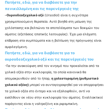
Πατήστε, εδώ, για να διαβάσετε για την
πενικιλλαμίνη και τις παρενέργειές της
–
Ουρσοδεοξυχολικό οξύ
(Ursodiol) είναι η συχνότερα
χρησιμοποιούμενη θεραπεία. Αυτό βοηθά στη μείωση της
χολόστασης και βελτιώνει τα αποτελέσματα των δοκιμών του
αίματος (εξετάσεις ηπατικής λειτουργίας). Έχει μια ελάχιστη
επίδραση στα συμπτώματα και η βελτίωση της πρόγνωσης είναι
αμφιλεγόμενη.
Πατήστε, εδώ, για να διαβάσετε για το
ουρσοδεοξυχολικό οξύ και τις παρενέργειές του
-Για την ανακούφιση από τον κνησμό που προκαλείται από τα
χολικά οξέα στην κυκλοφορία, τα οποία κανονικά θα
απομακρυνθούν από το ήπαρ,
η χολεστυραμίνη (ρυθμιστικό
χολικού οξέος)
μπορεί να συνταγογραφηθεί για να απορροφήσει
τα χολικά οξέα στο έντερο και να εξαλειφθούν, αντί να
εισέλθουν εκ νέου στην κυκλοφορία του αίματος. Εναλλακτικοί
παράγοντες είναι η ναλτρεξόνη και ριφαμπικίνη.