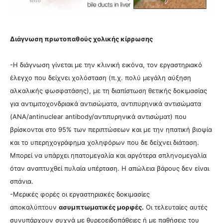
Διάγνωση πρωτοπαθούς χολικής κίρρωσης
-Η διάγνωση γίνεται με την κλινική εικόνα, τον εργαστηριακό
έλεγχο που δείχνει χολόσταση (π.χ. πολύ μεγάλη αύξηση
αλκαλικής φωσφατάσης), με τη διαπίστωση θετικής δοκιμασίας
για αντιµιτοχoνδριακά αντισώµατα, αντιπυρηνικά αντισώματα
(ANA/antinuclear antibody/αντιπυρηνικά αντισώματ) που
βρίσκονται στο 95% των περιπτώσεων και με την ηπατική βιοψία
και το υπερηχογράφημα χοληφόρων που δε δείχνει διάταση.
Μπορεί να υπάρχει ηπατομεγαλία και αργότερα σπληνομεγαλία
όταν αναπτυχθεί πυλαία υπέρταση. Η απώλεια βάρους δεν είναι
σπάνια.
-Μερικές φορές οι εργαστηριακές δοκιμασίες
αποκαλύπτουν
ασυμπτωματικές μορφές.
Οι τελευταίες αυτές
συνυπάρχουν συχνά με θυρεοειδοπάθειες ή με παθήσεις του