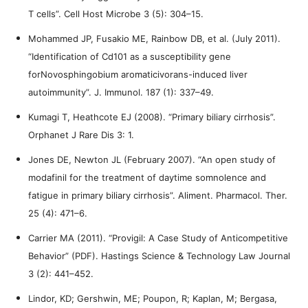
T cells”. Cell Host Microbe 3 (5): 304–15.
Mohammed JP, Fusakio ME, Rainbow DB, et al. (July 2011).
“Identification of Cd101 as a susceptibility gene
forNovosphingobium aromaticivorans-induced liver
autoimmunity”. J. Immunol. 187 (1): 337–49.
Kumagi T, Heathcote EJ (2008). “Primary biliary cirrhosis”.
Orphanet J Rare Dis 3: 1.
Jones DE, Newton JL (February 2007). “An open study of
modafinil for the treatment of daytime somnolence and
fatigue in primary biliary cirrhosis”. Aliment. Pharmacol. Ther.
25 (4): 471–6.
Carrier MA (2011). “Provigil: A Case Study of Anticompetitive
Behavior” (PDF). Hastings Science & Technology Law Journal
3 (2): 441–452.
Lindor, KD; Gershwin, ME; Poupon, R; Kaplan, M; Bergasa,