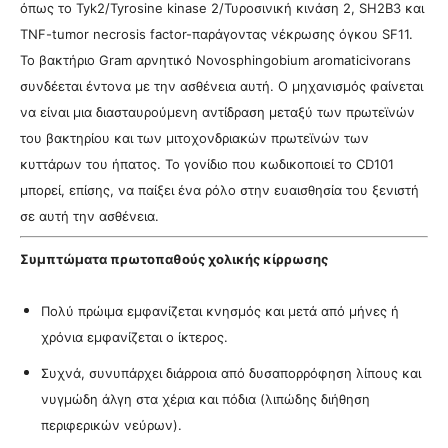
όπως το Tyk2/Tyrosine kinase 2/Τυροσινική κινάση 2, SH2B3 και
TNF-tumor necrosis factor-παράγοντας νέκρωσης όγκου SF11.
Το βακτήριο Gram αρνητικό Novosphingobium aromaticivorans
συνδέεται έντονα με την ασθένεια αυτή. Ο μηχανισμός φαίνεται
να είναι μια διασταυρούμενη αντίδραση μεταξύ των πρωτεϊνών
του βακτηρίου και των μιτοχονδριακών πρωτεϊνών των
κυττάρων του ήπατος. Το γονίδιο που κωδικοποιεί το CD101
μπορεί, επίσης, να παίξει ένα ρόλο στην ευαισθησία του ξενιστή
σε αυτή την ασθένεια.
Συμπτώματα πρωτοπαθούς χολικής κίρρωσης
Πολύ πρώιμα εμφανίζεται κνησµός και μετά από μήνες ή
χρόνια εμφανίζεται ο ίκτερος.
Συχνά, συνυπάρχει διάρροια από δυσαπορρόφηση λίπους και
νυγμώδη άλγη στα χέρια και πόδια (λιπώδης διήθηση
περιφερικών νεύρων).