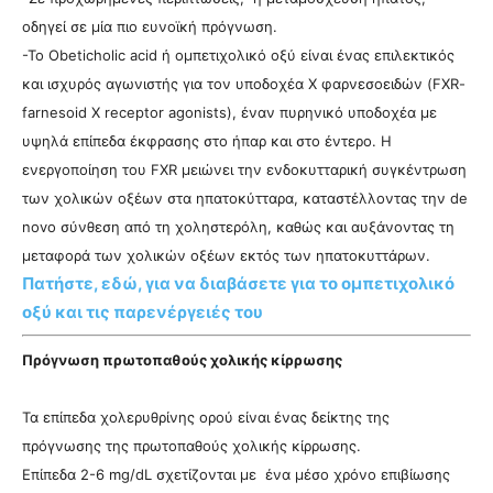
οδηγεί σε μία πιο ευνοϊκή πρόγνωση.
-Το Obeticholic acid ή ομπετιχολικό οξύ είναι ένας επιλεκτικός
και ισχυρός αγωνιστής για τον υποδοχέα Χ φαρνεσοειδών (FXR-
farnesoid X receptor agonists), έναν πυρηνικό υποδοχέα με
υψηλά επίπεδα έκφρασης στο ήπαρ και στο έντερο. Η
ενεργοποίηση του FXR μειώνει την ενδοκυτταρική συγκέντρωση
των χολικών οξέων στα ηπατοκύτταρα, καταστέλλοντας την de
novo σύνθεση από τη χοληστερόλη, καθώς και αυξάνοντας τη
μεταφορά των χολικών οξέων εκτός των ηπατοκυττάρων.
Πατήστε, εδώ, για να διαβάσετε για το ομπετιχολικό
οξύ και τις παρενέργειές του
Πρόγνωση πρωτοπαθούς χολικής κίρρωσης
Τα επίπεδα χολερυθρίνης ορού είναι ένας δείκτης της
πρόγνωσης της πρωτοπαθούς χολικής κίρρωσης.
Επίπεδα 2-6 mg/dL σχετίζονται με ένα μέσο χρόνο επιβίωσης