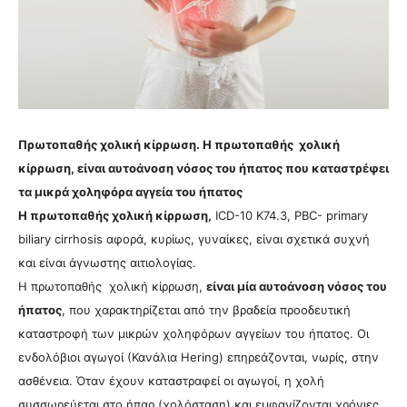
Πρωτοπαθής χολική κίρρωση. Η πρωτοπαθής χολική
κίρρωση, είναι αυτοάνοση νόσος του ήπατος που καταστρέφει
τα μικρά χοληφόρα αγγεία του ήπατος
Η πρωτοπαθής χολική κίρρωση,
ICD-10 K74.3, PBC- primary
biliary cirrhosis αφορά, κυρίως, γυναίκες, είναι σχετικά συχνή
και είναι άγνωστης αιτιολογίας.
Η πρωτοπαθής χολική κίρρωση,
είναι μία αυτοάνοση νόσος του
ήπατος
, που χαρακτηρίζεται από την βραδεία προοδευτική
καταστροφή των μικρών χοληφόρων αγγείων του ήπατος. Οι
ενδολόβιοι αγωγοί (Κανάλια Hering) επηρεάζονται, νωρίς, στην
ασθένεια. Όταν έχουν καταστραφεί οι αγωγοί, η χολή
συσσωρεύεται στο ήπαρ (χολόσταση) και εμφανίζονται χρόνιες