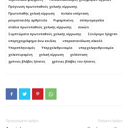
Πρόγνωση πρωτοπαθούς χολικής κίρρωσης
Πρωτοπαθής χολική κίρρωση
πυλαία υπέρταση
ρευματοειδής αρθρίτιδα
Ριφαμπικίνη
σπληνομεγαλία
στάδια πρωτοπαθούς χολικής κίρρωσης
συκώτι
Συμπτώματα πρωτοπαθούς χολικής κίρρωσης
Σύνδρομο Sjögren
υπερηχογράφημα άνω κοιλίας
υπερκατανάλωση αλκοόλ
Υπερσπληνισμός
Υπερχολεθριναιμία
υπερχολερυθριναιμία
χολεστυραμίνη
χολική κίρρωση
χολόσταση
χρόνιες βλάβες ήπατος
χρόνιες βλάβες του ήπατος
Προηγούμενο άρθρο
Επόμενο άρθρο