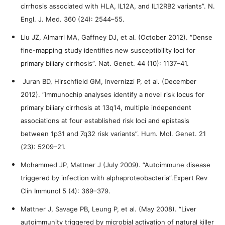
cirrhosis associated with HLA, IL12A, and IL12RB2 variants”. N.
Engl. J. Med. 360 (24): 2544–55.
Liu JZ, Almarri MA, Gaffney DJ, et al. (October 2012). “Dense
fine-mapping study identifies new susceptibility loci for
primary biliary cirrhosis”. Nat. Genet. 44 (10): 1137–41.
Juran BD, Hirschfield GM, Invernizzi P, et al. (December
2012). “Immunochip analyses identify a novel risk locus for
primary biliary cirrhosis at 13q14, multiple independent
associations at four established risk loci and epistasis
between 1p31 and 7q32 risk variants”. Hum. Mol. Genet. 21
(23): 5209–21.
Mohammed JP, Mattner J (July 2009). “Autoimmune disease
triggered by infection with alphaproteobacteria”.Expert Rev
Clin Immunol 5 (4): 369–379.
Mattner J, Savage PB, Leung P, et al. (May 2008). “Liver
autoimmunity triggered by microbial activation of natural killer