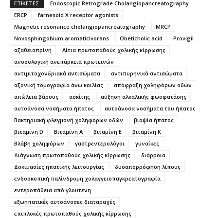
ΕΤΙΚΕΤΕΣ
Endoscopic Retrograde Cholangiopancreatography
ERCP
farnesoid X receptor agonists
Magnetic resonance cholangiopancreatography
MRCP
Novosphingobium aromaticivorans
Obeticholic acid
Provigil
αζαθειοπρίνη
Αίτια πρωτοπαθούς χολικής κίρρωσης
ανοσολογική ανεπάρκεια πρωτεϊνών
αντιµιτοχoνδριακά αντισώµατα
αντιπυρηνικά αντισώματα
αξονική τομογραφία άνω κοιλίας
απόφραξη χοληφόρων οδών
απώλεια βάρους
ασκίτης
αύξηση αλκαλικής φωσφατάσης
αυτοάνοσα νοσήματα ήπατος
αυτοάνοσα νοσήματα του ήπατος
Βακτηριακή φλεγμονή χοληφόρων οδών
βιοψία ήπατος
βιταμίνη D
Βιταμίνη Α
βιταμίνη Ε
βιταμίνη Κ
Βλάβη χοληφόρων
γαστρεντερολόγοι
γυναίκες
Διάγνωση πρωτοπαθούς χολικής κίρρωσης
διάρροια
Δοκιμασίες ηπατικής λειτουργίας
δυσαπορρόφηση λίπους
ενδοσκοπική παλίνδρομη χολαγγειοπαγκρεατογραφία
εντεροπάθεια από γλουτένη
εξωηπατικές αυτοάνοσες διαταραχές
επιπλοκές πρωτοπαθούς χολικής κίρρωσης