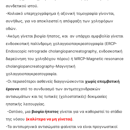
συνδετικού ιστού.
-Κοιλιακό υπερηχογράφημα ή αξονική τομογραφία γίνονται,
συνήθως, για να αποκλειστεί η απόφραξη των χοληφόρων
οδών.
-Ακόμη γίνεται βιοψία ήπατος, και αν υπάρχει αμφιβολία γίνεται
ενδοσκοπική παλίνδρομη χολαγγειοπαγκρεατογραφία (ERCP-
Endoscopic retrograde cholangiopancreatography, ενδοσκοπική
διερεύνηση του χοληδόχου πόρου) ή MRCP-Magnetic resonance
cholangiopancreatography-Μαγνητική
χολαγγειοπαγκρεατογραφία.
-Οι περισσότεροι ασθενείς διαγιγνώσκονται
χωρίς επεμβατική
έρευνα
από το συνδυασμό των αντιμιτοχονδριακών
αντισωμάτων και τις τυπικές (χολοστατικές) δοκιμασίες
ηπατικής λειτουργίας.
-Ωστόσο, μια
βιοψία ήπατος
γίνεται για να καθοριστεί το στάδιο
της νόσου
(καλύτερα να μη γίνεται)
.
-Τα αντιπυρηνικά αντισώματα φαίνεται να είναι προγνωστικοί