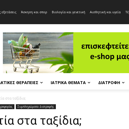
 εξετάσεις
Άσκηση και σπορ
Βιολογία και γενετική
Αισθητική και υγεία
Τέ
ΚΤΙΚΈΣ ΘΕΡΑΠΕΊΕΣ
ΙΑΤΡΙΚΆ ΘΈΜΑΤΑ
ΔΙΑΤΡΟΦΉ
τία στα ταξίδια;
ροφορίες
Συμπληρώματα Διατροφής
ία στα ταξίδια;