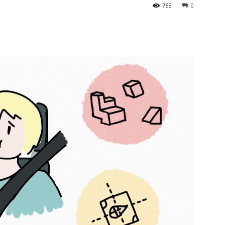
765
0