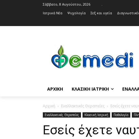
Σάββατο, 8 Αυγούστου, 2026
.
Ιατρικά Νέα
Ψυχολογία
Σεξ και υγεία
Διαγνωστικές
ΑΡΧΙΚΉ
ΚΛΑΣΙΚΉ ΙΑΤΡΙΚΉ
ΕΝΑΛΛΑ
Αρχική
Εναλλακτικές Θεραπείες
Εσείς έχετε ναυ
Εναλλακτικές Θεραπείες
Κλασική Ιατρική
Παθολογία
Πλη
Εσείς έχετε ναυτ