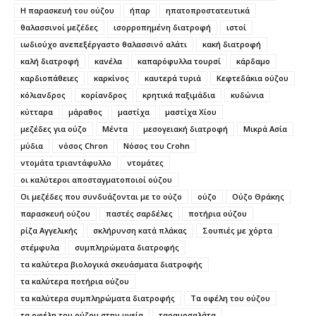
Η παρασκευή του ούζου
ήπαρ
ηπατοπροστατευτικά
θαλασσινοί μεζέδες
ισορροπημένη διατροφή
ιστοί
ιωδιούχο ανεπεξέργαστο θαλασσινό αλάτι
κακή διατροφή
καλή διατροφή
κανέλα
καπαρόφυλλα τουρσί
κάρδαμο
καρδιοπάθειες
καρκίνος
καυτερά τυριά
Κεφτεδάκια ούζου
κόλιανδρος
κορίανδρος
κρητικά παξιμάδια
κυδώνια
κύτταρα
μάραθος
μαστίχα
μαστίχα Χίου
μεζέδες για ούζο
Μέντα
μεσογειακή διατροφή
Μικρά Ασία
μύδια
νόσος Chron
Νόσος του Crohn
ντομάτα τριαντάφυλλο
ντομάτες
οι καλύτεροι αποσταγματοποιοί ούζου
Οι μεζέδες που συνδυάζονται με το ούζο
ούζο
Ούζο Θράκης
παρασκευή ούζου
παστές σαρδέλες
ποτήρια ούζου
ρίζα Αγγελικής
σκλήρυνση κατά πλάκας
Σουπιές με χόρτα
στέμφυλα
συμπληρώματα διατροφής
τα καλύτερα βιολογικά σκευάσματα διατροφής
τα καλύτερα ποτήρια ούζου
τα καλύτερα συμπληρώματα διατροφής
Τα οφέλη του ούζου
τα οφέλη του ούζου στην υγεία
ταραμοσαλάτα