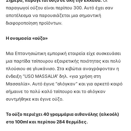
Σήμερα, παράγεται ούζο σε όλη την Ελλάδα.
Οι
παραγωγοί ούζου είναι περίπου 300. Αυτό έχει σαν
αποτέλεσμα να παρουσιάζεται μια σημαντική
διαφοροποίηση προϊόντων.
Η ονομασία «ούζο»
Μια Επτανησιώτικη εμπορική εταιρεία είχε συσκευάσει
μια παρτίδα τσίπουρου εξαιρετικής ποιότητας και πολύ
πλούσιου σε γλυκάνισο. Στα κιβώτια αναγράφονταν η
ένδειξη “USO MASSALIA” δηλ. «για χρήση στη
Μασσαλία». Αυτό έγινε “σλόγκαν” και για αρκετό καιρό
σήμαινε το πολύ καλό τσίπουρο και το σλόγκαν
συντμήθηκε και έγινε ούζο.
Το ούζο περιέχει 40 γραμμάρια αιθανόλης (αλκοόλ)
στα 100ml και περίπου 284 θερμίδες.