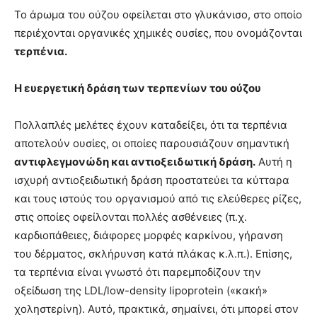
Το άρωμα του ούζου οφείλεται στο γλυκάνισο, στο οποίο
περιέχονται οργανικές χημικές ουσίες, που ονομάζονται
τερπένια.
Η ευεργετική δράση των τερπενίων του ούζου
Πολλαπλές μελέτες έχουν καταδείξει, ότι τα τερπένια
αποτελούν ουσίες, οι οποίες παρουσιάζουν σημαντική
αντιφλεγμονώδη και αντιοξειδωτική δράση.
Αυτή η
ισχυρή αντιοξειδωτική δράση προστατεύει τα κύτταρα
και τους ιστούς του οργανισμού από τις ελεύθερες ρίζες,
στις οποίες οφείλονται πολλές ασθένειες (π.χ.
καρδιοπάθειες, διάφορες μορφές καρκίνου, γήρανση
του δέρματος, σκλήρυνση κατά πλάκας κ.λ.π.). Επίσης,
τα τερπένια είναι γνωστό ότι παρεμποδίζουν την
οξείδωση της LDL/low-density lipoprotein («κακή»
χοληστερίνη). Αυτό, πρακτικά, σημαίνει, ότι μπορεί στον