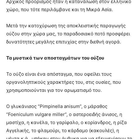
Αρχικός προορισμός ήταν η κατανάλωση στον ελληνικό
χώρο, που τότε περιλάμβανε και τη Μικρά Ασία.
Μετά την κατοχύρωση της αποκλειστικής παραγωγής
ούζου στην χώρα μας, το παραδοσιακό ποτό προσφέρει
δυνατότητες μεγάλης επιτυχίας στην διεθνή αγορά.
Τα μυστικά των αποσταγμάτων του ούζου
Το ούζο είναι ένα απόσταγμα, που οφείλει τους
οργανοληπτικούς χαρακτήρες του, στις ουσίες, που
χρησιμοποιούνται για τον αρωματισμό του.
Ο γλυκάνισος “Pimpinella anisum”, ο μάραθος
“Foeniculum vulgare miller”, ο αστεροειδής άνισος, η
μαστίχα, η κανέλα, το γαρίφαλο, ο κορίανδρος, η ρίζα
Αγγελικής, το φλαμούρι, το κάρδαμο (κακουλές), η
μέντα κ.ά., μπήκαν στον άμβυκα για να εξευγενίσουν το