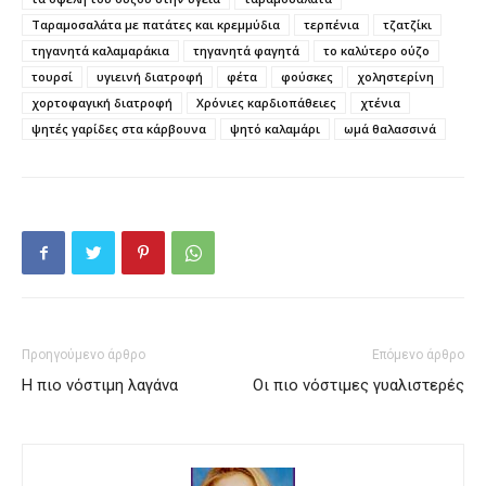
Ταραμοσαλάτα με πατάτες και κρεμμύδια
τερπένια
τζατζίκι
τηγανητά καλαμαράκια
τηγανητά φαγητά
το καλύτερο ούζο
τουρσί
υγιεινή διατροφή
φέτα
φούσκες
χοληστερίνη
χορτοφαγική διατροφή
Χρόνιες καρδιοπάθειες
χτένια
ψητές γαρίδες στα κάρβουνα
ψητό καλαμάρι
ωμά θαλασσινά
Προηγούμενο άρθρο
Επόμενο άρθρο
Η πιο νόστιμη λαγάνα
Οι πιο νόστιμες γυαλιστερές