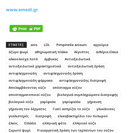
www.emedi.gr
ΕΤΙΚΕΤΕΣ
anis
LDL
Pimpinella anisum
αγγούρια
άζυμο ψωμί
αθηρωματική πλάκα
Αίγυπτος
αιθέρια έλαια
αλκοολούχα ποτά
άμβυκας
Αντιοξειδωτικά
αντιοξειδωτικά χαρακτηριστικά
αντιοξειδωτική δράση
αντιφλεγμονώδη
αντιφλεγμονώδη δράση
αντιφλεγμονώδη φάρμακα
αντιφλεγμονώδης διατροφή
Απολαμβάνοντας ούζο
απόσταγμα ούζου
αποσταγματοποιοί ούζου
βιολογικά συμπληρώματα διατροφής
βιολογικό ούζο
γαρίφαλο
γαρύφαλλο
γήρανση
γήρανση του δέρματος
Γιατί ασπρίζει το ούζο
γλυκάνισος
γυαλιστερές
διατροφή
ελικοβακτηρίδιο του πυλωρού
έλκος
Ελλάδα
ελληνική φέτα
ελληνικό ούζο
ζυμωτό ψωμί
Η ευεργετική δράση των τερπενίων του ούζου