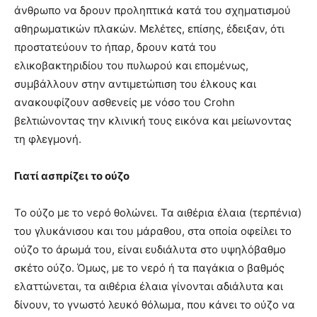
άνθρωπο να δρουν προληπτικά κατά του σχηματισμού
αθηρωματικών πλακών. Μελέτες, επίσης, έδειξαν, ότι
προστατεύουν το ήπαρ, δρουν κατά του
ελικοβακτηριδίου του πυλωρού και επομένως,
συμβάλλουν στην αντιμετώπιση του έλκους και
ανακουφίζουν ασθενείς με νόσο του Crohn
βελτιώνοντας την κλινική τους εικόνα και μείωνοντας
τη φλεγμονή.
Γιατί ασπρίζει το ούζο
Το ούζο με το νερό θολώνει. Τα αιθέρια έλαια (τερπένια)
του γλυκάνισου και του μάραθου, στα οποία οφείλει το
ούζο το άρωμά του, είναι ευδιάλυτα στο υψηλόβαθμο
σκέτο ούζο. Όμως, με το νερό ή τα παγάκια ο βαθμός
ελαττώνεται, τα αιθέρια έλαια γίνονται αδιάλυτα και
δίνουν, το γνωστό λευκό θόλωμα, που κάνει το ούζο να