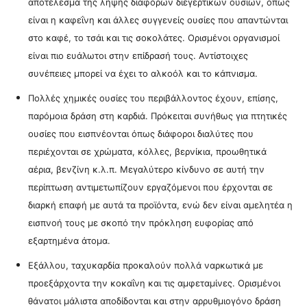
αποτέλεσμα της λήψης διαφόρων διεγερτικών ουσιών, όπως
είναι η καφεΐνη και άλλες συγγενείς ουσίες που απαντώνται
στο καφέ, το τσάι και τις σοκολάτες. Ορισμένοι οργανισμοί
είναι πιο ευάλωτοι στην επίδρασή τους. Αντίστοιχες
συνέπειες μπορεί να έχει το αλκοόλ και το κάπνισμα.
Πολλές χημικές ουσίες του περιβάλλοντος έχουν, επίσης,
παρόμοια δράση στη καρδιά. Πρόκειται συνήθως για πτητικές
ουσίες που εισπνέονται όπως διάφοροι διαλύτες που
περιέχονται σε χρώματα, κόλλες, βερνίκια, προωθητικά
αέρια, βενζίνη κ.λ.π. Μεγαλύτερο κίνδυνο σε αυτή την
περίπτωση αντιμετωπίζουν εργαζόμενοι που έρχονται σε
διαρκή επαφή με αυτά τα προϊόντα, ενώ δεν είναι αμελητέα η
εισπνοή τους με σκοπό την πρόκληση ευφορίας από
εξαρτημένα άτομα.
Εξάλλου, ταχυκαρδία προκαλούν πολλά ναρκωτικά με
προεξάρχοντα την κοκαΐνη και τις αμφεταμίνες. Ορισμένοι
θάνατοι μάλιστα αποδίδονται και στην αρρυθμιογόνο δράση