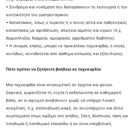
• Σύνδρομα και νοσήματα που διαταράσσουν τη λειτουργία ή την
κινητικότητα του γαστρεντερικού.
• Καταστάσεις, όπως ο πυρετός ή ο πόνος αλλά και παθολογικές
καταστάσεις με αφυδάτωση, απώλεια αίματος και υγρών (π.χ.
θερμοπληξία, διάρροια, αιμορραγία, αρρύθμιστος διαβήτης).
• Η αναιμία, επίσης, μπορεί να προκαλέσει ταχυκαρδία, η οποία,
συνήθως, συνοδεύεται από αίσθημα κόπωσης και εξάντλησης.
Πότε πρέπει να ζητήσετε βοήθεια σε ταχυκαρδία
Μια ταχυκαρδία είναι ανησυχητική αν έρχεται και φεύγει
ξαφνικά, εμφανίζεται τη νύχτα ή εκδηλώνεται σε καθημερινή
βάση, αν οι σφυγμοί ανεβαίνουν χωρίς να υπάρχει λογική
συσχέτιση, π.χ. κατανάλωση καφέ, αν συνυπάρχουν και άλλα
συμπτώματα όπως σφίξιμο στο στήθος, ζάλη, δύσπνοια, τάση για
λιποθυμία ή λιποθυμικό επεισόδιο ή αν είναι υπερβολική.