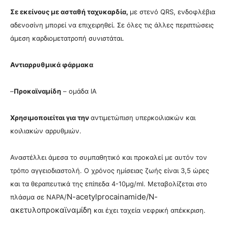
Σε εκείνους με ασταθή ταχυκαρδία,
με στενό QRS, ενδοφλέβια
αδενοσίνη μπορεί να επιχειρηθεί. Σε όλες τις άλλες περιπτώσεις
άμεση καρδιομετατροπή συνιστάται.
Αντιαρρυθμικά φάρμακα
–
Προκαϊναμίδη
– ομάδα ΙΑ
Χρησιμοποιείται για την
αντιμετώπιση υπερκοιλιακών και
κοιλιακών αρρυθμιών.
Αναστέλλει άμεσα το συμπαθητικό και προκαλεί με αυτόν τον
τρόπο αγγειοδιαστολή. Ο χρόνος ημίσειας ζωής είναι 3,5 ώρες
και τα θεραπευτικά της επίπεδα 4-10μg/ml. Μεταβολίζεται στο
N-acetylprocainamide/Ν-
πλάσμα σε ΝΑΡΑ/
ακετυλοπροκαϊναμίδη
και έχει ταχεία νεφρική απέκκριση.