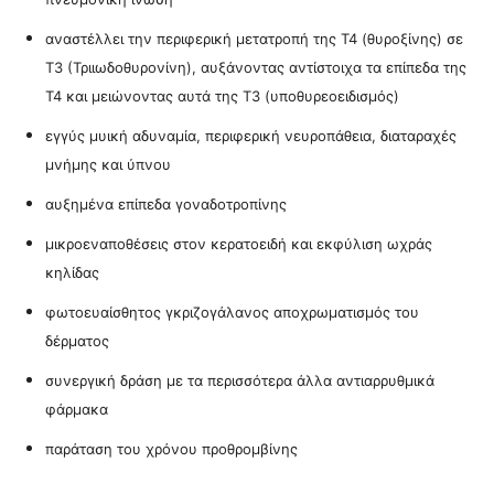
αναστέλλει την περιφερική μετατροπή της Τ4 (θυροξίνης) σε
Τ3 (Τριιωδοθυρονίνη)
, αυξάνοντας αντίστοιχα τα επίπεδα της
Τ4 και μειώνοντας αυτά της Τ3 (υποθυρεοειδισμός)
εγγύς μυική αδυναμία, περιφερική νευροπάθεια, διαταραχές
μνήμης και ύπνου
αυξημένα επίπεδα γοναδοτροπίνης
μικροεναποθέσεις στον κερατοειδή και εκφύλιση ωχράς
κηλίδας
φωτοευαίσθητος γκριζογάλανος αποχρωματισμός του
δέρματος
συνεργική δράση με τα περισσότερα άλλα αντιαρρυθμικά
φάρμακα
παράταση του χρόνου προθρομβίνης