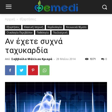
Αρχική
Εξαρτήσεις
Εξαρτήσεις
Κλασική Ιατρική
Καρδιολογία
Κοινωνικά θέματα
Οικολογία-Περιβάλλον
Παθολογία
Παιδιατρική
Αν έχετε συχνά
ταχυκαρδία
Από
Σαββούλα Μάλλιου Κριαρά
-
28 Μαΐου 2014
1071
0