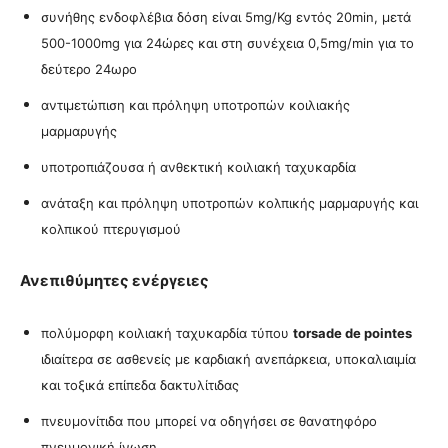
συνήθης ενδοφλέβια δόση είναι 5mg/Kg εντός 20min, μετά
500-1000mg για 24ώρες και στη συνέχεια 0,5mg/min για το
δεύτερο 24ωρο
αντιμετώπιση και πρόληψη υποτροπών κοιλιακής
μαρμαρυγής
υποτροπιάζουσα ή ανθεκτική κοιλιακή ταχυκαρδία
ανάταξη και πρόληψη υποτροπών κολπικής μαρμαρυγής και
κολπικού πτερυγισμού
Ανεπιθύμητες ενέργειες
πολύμορφη κοιλιακή ταχυκαρδία τύπου
torsade de pointes
ιδιαίτερα σε ασθενείς με καρδιακή ανεπάρκεια, υποκαλιαιμία
και τοξικά επίπεδα δακτυλίτιδας
πνευμονίτιδα που μπορεί να οδηγήσει σε θανατηφόρο
πνευμονική ίνωση