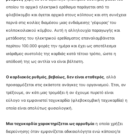
οποίου το αρχικό ηλεκτρικό ερέθισμα παράγεται από το
φλεβόκομβο και άγεται αρχικά στους κόλπους και στη συνέχεια
περνά στις κοιλίες διαμέσου μιας ενδιάμεσης ‘γέφυρας’ του
κολποκοιλιακού κόμβου. Αυτή η αλληλουχία παραγωγής και
μετάδοσης του ηλεκτρικού ερεθίσματος επαναλαμβάνεται
περίπου 100.000 φορές την ημέρα και έχει ως αποτέλεσμα
ισάριθμες συστολές της καρδιάς κατά τέτοιο τρόπο, ώστε η
απόδοσή της ως αντλία να είναι βέλτιστη.
Ο καρδιακός ρυθμός, βεβαίως, δεν είναι σταθερός
, αλλά
προσαρμόζεται στις εκάστοτε ανάγκες του οργανισμού. Έτσι, αν
τρέξουμε, αν κάτι μας τρομάξει ή αν έχουμε πυρετό είναι
εύλογο να εμφανιστεί ταχυκαρδία (φλεβοκομβική ταχυκαρδία) η
οποία είναι απολύτως φυσιολογική.
Μια ταχυκαρδία χαρακτηρίζεται ως αρρυθμία
η οποία χρήζει
διερεύνησης όταν εμφανίζεται αδικαιολόγητα ενώ κάποιος/α