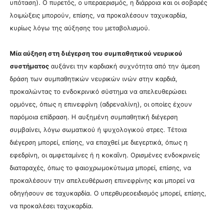
υπόταση). Ο πυρετός, ο υπεραερισμός, η διάρροια και οι σοβαρές
λοιμώξεις μπορούν, επίσης, να προκαλέσουν ταχυκαρδία,
κυρίως λόγω της αύξησης του μεταβολισμού.
Μία αύξηση στη διέγερση του συμπαθητικού νευρικού
συστήματος
αυξάνει την καρδιακή συχνότητα από την άμεση
δράση των συμπαθητικών νευρικών ινών στην καρδιά,
προκαλώντας το ενδοκρινικό σύστημα να απελευθερώσει
ορμόνες, όπως η επινεφρίνη (αδρεναλίνη), οι οποίες έχουν
παρόμοια επίδραση. Η αυξημένη συμπαθητική διέγερση
συμβαίνει, λόγω σωματικού ή ψυχολογικού στρες. Τέτοια
διέγερση μπορεί, επίσης, να επαχθεί με διεγερτικά, όπως η
εφεδρίνη, οι αμφεταμίνες ή η κοκαΐνη. Ορισμένες ενδοκρινείς
διαταραχές, όπως το φαιοχρωμοκύτωμα μπορεί, επίσης, να
προκαλέσουν την απελευθέρωση επινεφρίνης και μπορεί να
οδηγήσουν σε ταχυκαρδία. Ο υπερθυρεοειδισμός μπορεί, επίσης,
να προκαλέσει ταχυκαρδία.