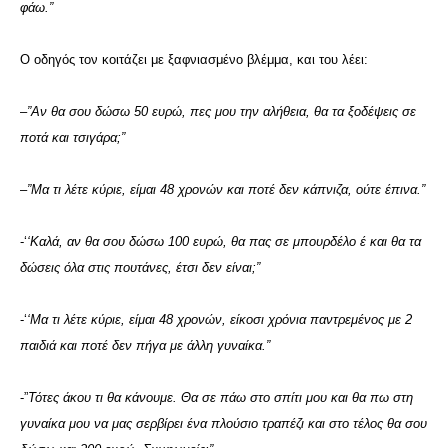
φάω.”
Ο οδηγός τον κοιτάζει με ξαφνιασμένο βλέμμα, και του λέει:
–
”Αν θα σου δώσω 50 ευρώ, πες μου την αλήθεια, θα τα ξοδέψεις σε
ποτά και τσιγάρα;”
–
”Μα τι λέτε κύριε, είμαι 48 χρονών και ποτέ δεν κάπνιζα, ούτε έπινα.”
-‘
‘Καλά, αν θα σου δώσω 100 ευρώ, θα πας σε μπουρδέλο έ και θα τα
δώσεις όλα στις πουτάνες, έτσι δεν είναι;”
-‘
‘Μα τι λέτε κύριε, είμαι 48 χρονών, είκοσι χρόνια παντρεμένος με 2
παιδιά και ποτέ δεν πήγα με άλλη γυναίκα.”
-”
Τότες άκου τι θα κάνουμε. Θα σε πάω στο σπίτι μου και θα πω στη
γυναίκα μου να μας σερβίρει ένα πλούσιο τραπέζι και στο τέλος θα σου