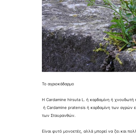
Το αγριοκάδαρμο
Η Cardamine hirsuta L. ή καρδαμίνη ή χνουδωτή
ή Cardamine pratensis ή καρδαμίνη των αγρών εί
των Σταυρανθών.
Είναι φυτό μονοετές, αλλά μπορεί να ζει και πο