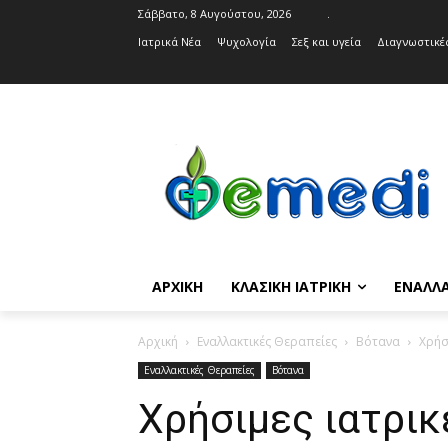
Σάββατο, 8 Αυγούστου, 2026
.
Ιατρικά Νέα
Ψυχολογία
Σεξ και υγεία
Διαγνωστικές
ΑΡΧΙΚΉ
ΚΛΑΣΙΚΉ ΙΑΤΡΙΚΉ
ΕΝΑΛΛΑ
Αρχική
Εναλλακτικές Θεραπείες
Βότανα
Χρήσ
Εναλλακτικές Θεραπείες
Βότανα
Χρήσιμες ιατρικ