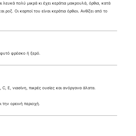
ι λευκά πολύ μικρά κι έχει κεράτια μακρουλά, όρθια, κατά
 ροζ. Οι καρποί του είναι κεράτια όρθιοι. Ανθίζει από το
 φυτό φρέσκο ή ξερό.
2, C, E, νιασίνη, πικρές ουσίες και ανόργανα άλατα.
ι την ορεινή περιοχή.