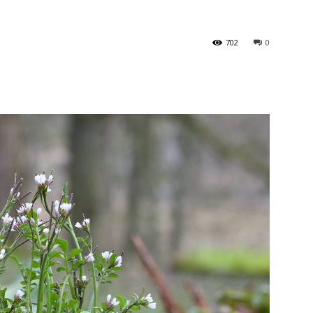
702
0