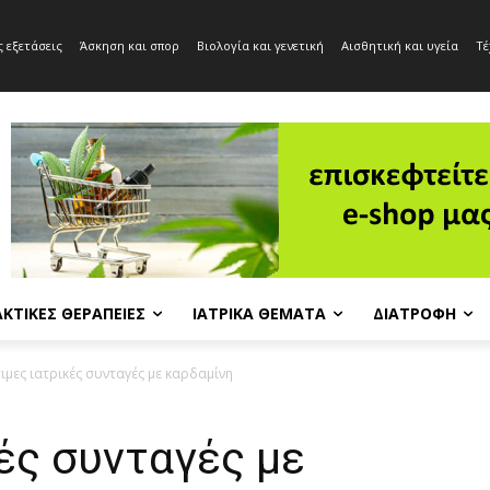
 εξετάσεις
Άσκηση και σπορ
Βιολογία και γενετική
Αισθητική και υγεία
Τέ
ΚΤΙΚΈΣ ΘΕΡΑΠΕΊΕΣ
ΙΑΤΡΙΚΆ ΘΈΜΑΤΑ
ΔΙΑΤΡΟΦΉ
ιμες ιατρικές συνταγές με καρδαμίνη
ές συνταγές με