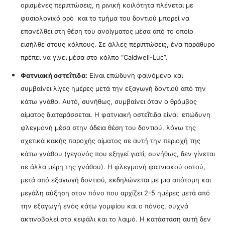
ορισμένες περιπτώσεις, η ρινική κοιλότητα πλένεται με
φυσιολογικό ορό και το τμήμα του δοντιού μπορεί να
επανέλθει στη θέση του ανοίγματος μέσα από το οποίο
εισήλθε στους κόλπους. Σε άλλες περιπτώσεις, ένα παράθυρο
πρέπει να γίνει μέσα στο κόλπο “Caldwell-Luc”.
Φατνιακή οστεΐτιδα:
Είναι επώδυνη φαινόμενο και
συμβαίνει λίγες ημέρες μετά την εξαγωγή δοντιού από την
κάτω γνάθο. Αυτό, συνήθως, συμβαίνει όταν ο θρόμβος
αίματος διαταράσσεται. Η φατνιακή οστεΐτιδα είναι επώδυνη
φλεγμονή μέσα στην άδεια θέση του δοντιού, λόγω της
σχετικά κακής παροχής αίματος σε αυτή την περιοχή της
κάτω γνάθου (γεγονός που εξηγεί γιατί, συνήθως, δεν γίνεται
σε άλλα μέρη της γνάθου).
Η
φλεγμονή φατνιακού οστού,
μετά από εξαγωγή δοντιού, εκδηλώνεται με μια απότομη και
μεγάλη αύξηση στον πόνο που αρχίζει 2-5 ημέρες μετά από
την εξαγωγή ενός κάτω γομφίου και ο πόνος, συχνά
ακτινοβολεί στο κεφάλι και το λαιμό. Η κατάσταση αυτή δεν