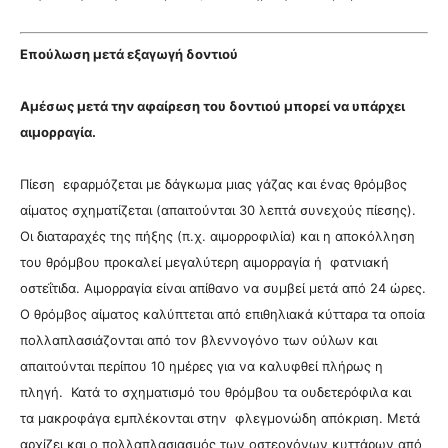
Επούλωση μετά εξαγωγή δοντιού
Αμέσως μετά την αφαίρεση του δοντιού μπορεί να υπάρχει
αιμορραγία.
Πίεση εφαρμόζεται με δάγκωμα μιας γάζας και ένας θρόμβος
αίματος σχηματίζεται (απαιτούνται 30 λεπτά συνεχούς πίεσης).
Οι διαταραχές της πήξης (π.χ. αιμορροφιλία) και η αποκόλληση
του θρόμβου προκαλεί μεγαλύτερη αιμορραγία ή
φατνιακή
οστεΐτιδα. Αιμορραγία είναι α
πίθανο να συμβεί μετά από 24 ώρες.
Ο θρόμβος αίματος καλύπτεται από επιθηλιακά κύτταρα τα οποία
πολλαπλασιάζονται από τον βλεννογόνο των ούλων και
απαιτούνται περίπου 10 ημέρες για να καλυφθεί πλήρως η
πληγή. Κατά το σχηματισμό του θρόμβου τα ουδετερόφιλα και
τα μακροφάγα εμπλέκονται στην φλεγμονώδη απόκριση. Μετά
αρχίζει και ο πολλαπλασιασμός των οστεογόνων κυττάρων από