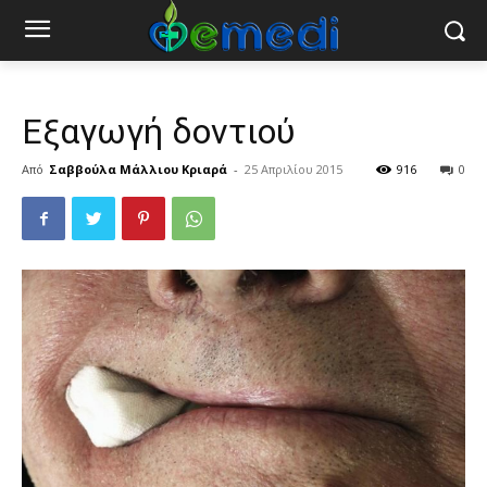
Εξαγωγή δοντιού
Από
Σαββούλα Μάλλιου Κριαρά
-
25 Απριλίου 2015
916
0