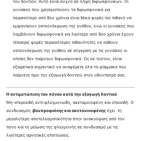
του δοντιού. Αυτό είναι συχνό σε λήψη διφωσφονικών. Οι
γυναίκες που χρησιμοποιούν τα διφωσφονικά για
περισσότερο από δύο χρόνια είναι δέκα φορές πιο πιθανό να
εμφανίσουν οστεονέκρωση της γνάθου, ενώ οι γυναίκες που
λαμβάνουν διφωσφονικά για λιγότερο από δύο χρόνια έχουν
τέσσερις φορές περισσότερες πιθανότητες να πάθουν
οστεονέκρωση της γνάθου σε σύγκριση με τις γυναίκες οι
οποίες δεν παίρνουν διφωσφονικά. Ως εκ τούτου, είναι
εξαιρετικά σημαντικό να αναφέρετε όλα τα φάρμακα που
παίρνετε πριν την εξαγωγή δοντιού στον οδοντίατρό σας.
Η αντιμετώπιση του πόνου κατά την εξαγωγή δοντιού
Μη-στεροειδή αντι-φλεγμονώδη, ακεταμινοφένη και οπιοειδή. Ο
συνδυασμός ι
βουπροφαίνης και ακετανινοφένης
έχει τη
μεγαλύτερη αποτελεσματικότητα στην ανακούφιση από τον
πόνο και τη μείωση της φλεγμονής σε συνδυασμό με τις
λιγότερες αρνητικές επιπτώσεις.