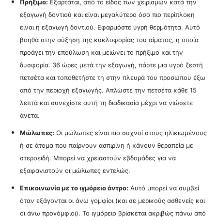
Πρήξιμο:
Εξαρτάται, από το είδος των χειρισμών κατά την
εξαγωγή δοντιού και είναι μεγαλύτερο όσο πιο περίπλοκη
είναι η εξαγωγή δοντιού. Εφαρμόστε υγρή θερμότητα. Αυτό
βοηθά στην αύξηση της κυκλοφορίας του αίματος, η οποία
προάγει την επούλωση και μειώνει το πρήξιμο και την
δυσφορία. 36 ώρες μετά την εξαγωγή, πάρτε μια υγρό ζεστή
πετσέτα και τοποθετήστε τη στην πλευρά του προσώπου έξω
από την περιοχή εξαγωγής. Απλώστε την πετσέτα κάθε 15
λεπτά και συνεχίστε αυτή τη διαδικασία μέχρι να νιώσετε
άνετα.
Μώλωπες:
Οι μώλωπες είναι πιο συχνοί στους ηλικιωμένους
ή σε άτομα που παίρνουν ασπιρίνη ή κάνουν θεραπεία με
στεροειδή. Μπορεί να χρειαστούν εβδομάδες για να
εξαφανιστούν οι μώλωπες εντελώς.
Επικοινωνία με το ιγμόρειο άντρο:
Αυτό μπορεί να συμβεί
όταν εξάγονται οι άνω γομφίοι (και σε μερικούς ασθενείς και
οι άνω προγόμφιοι). Το ιγμόρειο βρίσκεται ακριβώς πάνω από