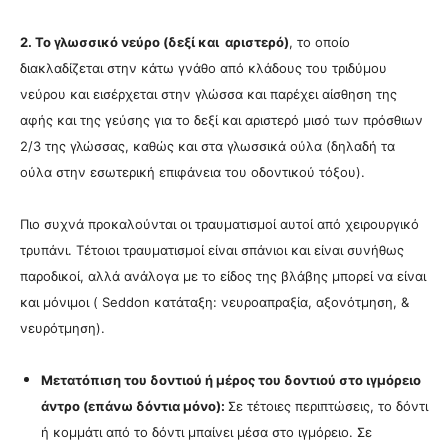
2. Το γλωσσικό νεύρο (δεξί και αριστερό)
, το οποίο
διακλαδίζεται στην κάτω γνάθο από κλάδους του τριδύμου
νεύρου και εισέρχεται στην γλώσσα και παρέχει αίσθηση της
αφής και της γεύσης για το δεξί και αριστερό μισό των πρόσθιων
2/3 της γλώσσας, καθώς και στα γλωσσικά ούλα (δηλαδή τα
ούλα στην εσωτερική επιφάνεια του οδοντικού τόξου).
Πιο συχνά προκαλούνται οι τραυματισμοί αυτοί από χειρουργικό
τρυπάνι. Τέτοιοι τραυματισμοί είναι σπάνιοι και είναι συνήθως
παροδικοί, αλλά ανάλογα με το είδος της βλάβης μπορεί να είναι
και μόνιμοι ( Seddon κατάταξη: νευροαπραξία, αξονότμηση, &
νευρότμηση).
Μετατόπιση του δοντιού ή μέρος του δοντιού στο ιγμόρειο
άντρο (επάνω δόντια μόνο):
Σε τέτοιες περιπτώσεις, το δόντι
ή κομμάτι από το δόντι μπαίνει μέσα στο ιγμόρειο. Σε