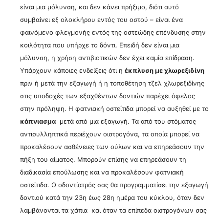
είναι μια μόλυνση, και δεν κάνει πρήξιμο, διότι αυτό
συμβαίνει εξ ολοκλήρου εντός του οστού – είναι ένα
φαινόμενο φλεγμονής εντός της οστεώδης επένδυσης στην
κοιλότητα που υπήρχε το δόντι. Επειδή δεν είναι μια
μόλυνση, η χρήση αντιβιοτικών δεν έχει καμία επίδραση.
Υπάρχουν κάποιες ενδείξεις ότι η
έκπλυση με χλωρεξιδίνη
πριν ή μετά την εξαγωγή ή η τοποθέτηση τζελ χλωρεξιδίνης
στις υποδοχές των εξαχθέντων δοντιών παρέχει όφελος
στην πρόληψη. Η φατνιακή οστεΐτιδα μπορεί να αυξηθεί με το
κάπνιασμα
μετά από μια εξαγωγή. Τα α
πό του στόματος
αντισυλληπτικά περιέχουν οιστρογόνα, τα οποία μπορεί να
προκαλέσουν ασθένειες των ούλων και να επηρεάσουν την
πήξη του αίματος. Μπορούν επίσης να επηρεάσουν τη
διαδικασία επούλωσης και να προκαλέσουν φατνιακή
οστεΐτιδα.
Ο οδοντίατρός σας θα προγραμματίσει την εξαγωγή
δοντιού κατά την 23η έως 28η ημέρα του κύκλου, όταν δεν
λαμβάνονται τα χάπια και όταν τα επίπεδα οιστρογόνων σας