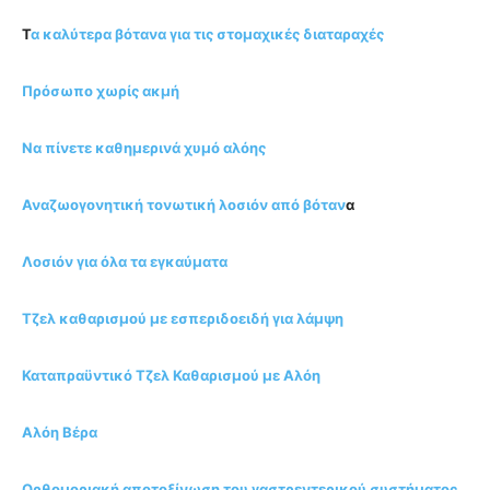
Τ
α καλύτερα βότανα για τις στομαχικές διαταραχές
Πρόσωπο χωρίς ακμή
Να πίνετε καθημερινά χυμό αλόης
Αναζωογονητική τονωτική λοσιόν από βόταν
α
Λοσιόν για όλα τα εγκαύματα
Τζελ καθαρισμού με εσπεριδοειδή για λάμψη
Καταπραϋντικό Τζελ Καθαρισμού με Αλόη
Αλόη Βέρα
Ορθομοριακή αποτοξίνωση του γαστρεντερικού συστήματος