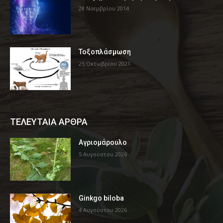
28 Νοεμβρίου 2014
Τοξοπλάσμωση
25 Οκτωβρίου 2021
ΤΕΛΕΥΤΑΙΑ ΑΡΘΡΑ
Αγριομάρουλο
5 Αυγούστου 2026
Ginkgo biloba
4 Αυγούστου 2026