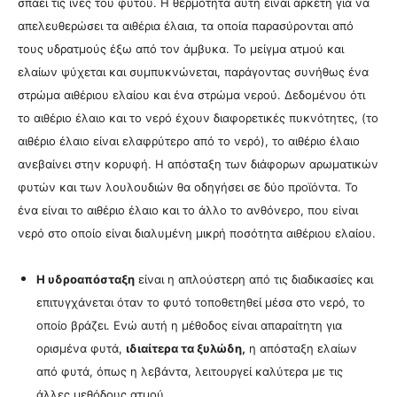
σπάει τις ίνες του φυτού. Η θερμότητα αυτή είναι αρκετή για να
απελευθερώσει τα αιθέρια έλαια, τα οποία παρασύρονται από
τους υδρατμούς έξω από τον άμβυκα. Το μείγμα ατμού και
ελαίων ψύχεται και συμπυκνώνεται, παράγοντας συνήθως ένα
στρώμα αιθέριου ελαίου και ένα στρώμα νερού. Δεδομένου ότι
το αιθέριο έλαιο και το νερό έχουν διαφορετικές πυκνότητες, (το
αιθέριο έλαιο είναι ελαφρύτερο από το νερό), το αιθέριο έλαιο
ανεβαίνει στην κορυφή. Η απόσταξη των διάφορων αρωματικών
φυτών και των λουλουδιών θα οδηγήσει σε δύο προϊόντα. Το
ένα είναι το αιθέριο έλαιο και το άλλο το ανθόνερο, που είναι
νερό στο οποίο είναι διαλυμένη μικρή ποσότητα αιθέριου ελαίου.
Η υδροαπόσταξη
είναι η απλούστερη από τις διαδικασίες και
επιτυγχάνεται όταν το φυτό τοποθετηθεί μέσα στο νερό, το
οποίο βράζει. Ενώ αυτή η μέθοδος είναι απαραίτητη για
ορισμένα φυτά,
ιδιαίτερα τα ξυλώδη,
η απόσταξη ελαίων
από φυτά, όπως η λεβάντα, λειτουργεί καλύτερα με τις
άλλες μεθόδους ατμού