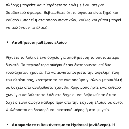
πλήρης μπορείτε να φιλτράρετε το λάδι με ένα στεγνό
βαμβακερό ύφασμα. Βεβαιωθείτε ότι το ύφασμα είναι ξηρό και
καθαρό (υπολείμματα απορρυπαντικών, καθώς και ρύποι μπορεί
να μολύνουν το έλαιο).
Αποθήκευση αιθέριου ελαίου
Ρίχνετε το λάδι σε ένα δοχείο για αποθήκευση το συντομότερο
δυνατό. Τα περισσότερα αιθέρια έλαια διατηρούνται επί δύο
τουλάχιστον χρόνια. Για να μεγιστοποιήσετε την ωφέλιμη ζωή
του ελαίου σας, κρατήστε το σε ένα σκούρο γυάλινο μπουκάλι ή
σε δοχείο από ανοξείδωτο χάλυβα. Χρησιμοποιήστε ένα καθαρό
χωνί για να βάλετε το λάδι στο δοχείο, και βεβαιωθείτε ότι το
δοχείο είναι άψογα καθαρό πριν από την έκχυση ελαίου σε αυτό.
Φυλάσσεται σε δροσερό και σκοτεινό μέρος ή στο ψυγείο.
Αποφασίστε τι θα κάνετε με το Ηydrosol (ανθόνερο).
Η