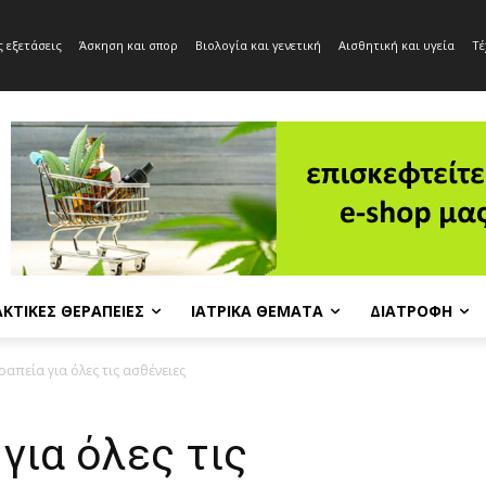
 εξετάσεις
Άσκηση και σπορ
Βιολογία και γενετική
Αισθητική και υγεία
Τέ
ΚΤΙΚΈΣ ΘΕΡΑΠΕΊΕΣ
ΙΑΤΡΙΚΆ ΘΈΜΑΤΑ
ΔΙΑΤΡΟΦΉ
απεία για όλες τις ασθένειες
για όλες τις