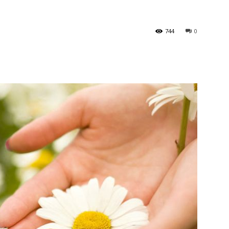
744
0