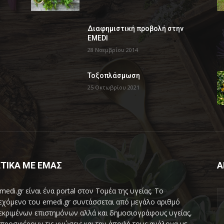
Διαφημιστική προβολή στην
EMEDI
28 Νοεμβρίου 2014
Τοξοπλάσμωση
25 Οκτωβρίου 2021
ΤΙΚΑ ΜΕ ΕΜΑΣ
Α
medi.gr είναι ένα portal στον Τομέα της υγείας. Το
εχόμενο του emedi.gr συντάσσεται από μεγάλο αριθμό
εκριμένων επιστημόνων αλλά και δημοσιογράφους υγείας,
προσφέρουν τις γνώσεις και την άποψή τους ανάλογα με