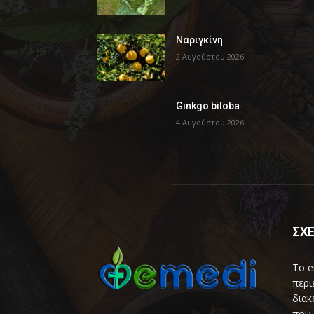
Ναριγκίνη
2 Αυγούστου 2026
Ginkgo biloba
4 Αυγούστου 2026
ΣΧΕ
Το e
περι
διακ
που 