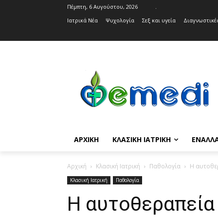
Πέμπτη, 6 Αυγούστου, 2026
.
Ιατρικά Νέα
Ψυχολογία
Σεξ και υγεία
Διαγνωστικές
ΑΡΧΙΚΉ
ΚΛΑΣΙΚΉ ΙΑΤΡΙΚΉ
ΕΝΑΛΛΑ
Αρχική
Κλασική Ιατρική
Παθολογία
Η αυτοθερ
Κλασική Ιατρική
Παθολογία
Η αυτοθεραπεία 