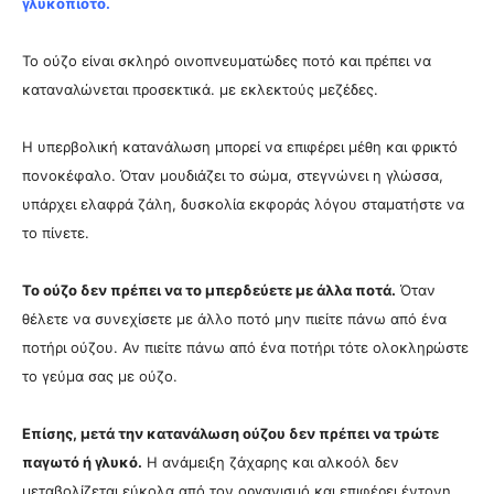
γλυκόπιοτο.
Το ούζο είναι σκληρό οινοπνευματώδες ποτό και πρέπει να
καταναλώνεται προσεκτικά. με εκλεκτούς μεζέδες.
Η υπερβολική κατανάλωση μπορεί να επιφέρει μέθη και φρικτό
πονοκέφαλο. Ό
ταν μουδιάζει το σώμα, στεγνώνει η γλώσσα,
υπάρχει ελαφρά ζάλη, δυσκολία εκφοράς λόγου σταματήστε να
το πίνετε.
Το ούζο δεν πρέπει να το μπερδεύετε με άλλα ποτά.
Όταν
θέλετε να συνεχίσετε με άλλο ποτό μην πιείτε πάνω από ένα
ποτήρι ούζου. Αν πιείτε πάνω από ένα ποτήρι τότε ολοκληρώστε
το γεύμα σας με ούζο.
Επίσης, μετά την κατανάλωση ούζου δεν πρέπει να τρώτε
παγωτό ή γλυκό.
Η ανάμειξη ζάχαρης και αλκοόλ δεν
μεταβολίζεται εύκολα από τον οργανισμό και επιφέρει έντονη