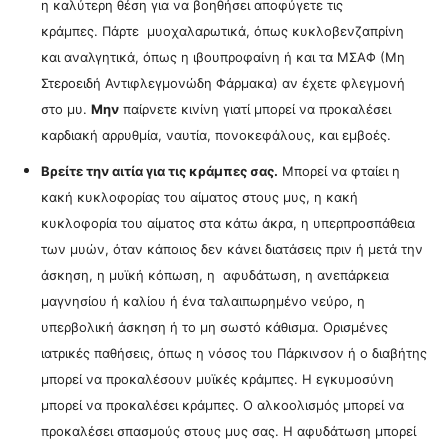
η καλύτερη θέση για να βοηθήσει αποφύγετε τις
κράμπες.
Πάρτε μυοχαλαρωτικά, όπως κυκλοβενζαπρίνη
και αναλγητικά, όπως η
ιβουπροφαίνη ή και τα ΜΣΑΦ (Μη
Στεροειδή Αντιφλεγμονώδη Φάρμακα) αν έχετε φλεγμονή
στο μυ.
Μην
παίρνετε κινίνη γιατί μπορεί να προκαλέσει
καρδιακή αρρυθμία, ναυτία, πονοκεφάλους, και εμβοές.
Βρείτε την αιτία για τις κράμπες σας.
Μπορεί να φταίει η
κακή κυκλοφορίας του αίματος στους μυς, η κ
ακή
κυκλοφορία του αίματος στα κάτω άκρα, η υπερπροσπάθεια
των μυών, όταν κάποιος δεν κάνει διατάσεις πριν ή μετά την
άσκηση, η μυϊκή κόπωση, η αφυδάτωση, η ανεπάρκεια
μαγνησίου ή καλίου ή ένα ταλαιπωρημένο νεύρο,
η
υπερβολική άσκηση ή το μη σωστό κάθισμα. Ορισμένες
ιατρικές παθήσεις, όπως η νόσος του Πάρκινσον ή ο διαβήτης
μπορεί να προκαλέσουν μυϊκές κράμπες.
Η εγκυμοσύνη
μπορεί να προκαλέσει κράμπες.
Ο αλκοολισμός μπορεί να
προκαλέσει σπασμούς στους μυς σας.
Η αφυδάτωση μπορεί