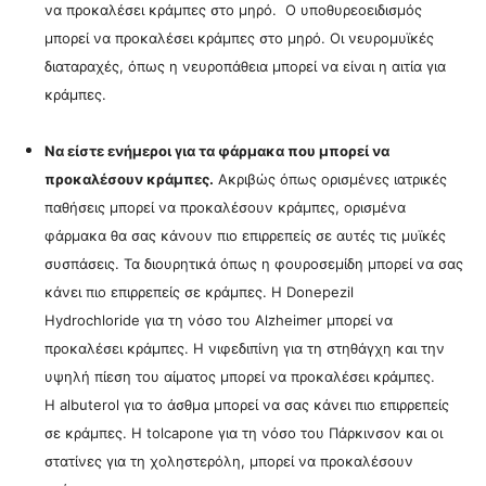
να προκαλέσει κράμπες στο μηρό.
Ο
υποθυρεοειδισμός
μπορεί να προκαλέσει κράμπες στο μηρό. Οι ν
ευρομυϊκές
διαταραχές, όπως η νευροπάθεια μπορεί να είναι η αιτία για
κράμπες.
Να είστε ενήμεροι για τα φάρμακα που μπορεί να
προκαλέσουν κράμπες.
Ακριβώς όπως ορισμένες ιατρικές
παθήσεις μπορεί να προκαλέσουν κράμπες, ορισμένα
φάρμακα θα σας κάνουν πιο επιρρεπείς σε αυτές τις μυϊκές
συσπάσεις. Τα δ
ιουρητικά όπως η φουροσεμίδη μπορεί να σας
κάνει πιο επιρρεπείς σε κράμπες. Η
Donepezil
Hydrochloride
για τη νόσο του Alzheimer μπορεί να
προκαλέσει κράμπες. Η νιφεδιπίνη
για τη στηθάγχη και την
υψηλή πίεση του αίματος μπορεί να προκαλέσει κράμπες.
Η
albuterol
για το άσθμα μπορεί να σας κάνει πιο επιρρεπείς
σε κράμπες. Η
tolcapone
για τη νόσο του Πάρκινσον και οι
σ
τατίνες για τη χοληστερόλη, μπορεί να προκαλέσουν