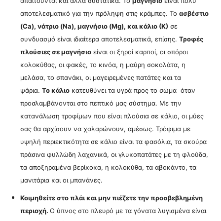
απαιτούνται και άλλα συστατικά.
Το
μαγνήσιο
είναι πολύ
αποτελεσματικό για την πρόληψη στις κράμπες. Το
ασβέστιο
(Ca), νάτριο (Na), μαγνήσιο (Mg), και κάλιο (Κ)
σε
συνδυασμό είναι ιδιαίτερα αποτελεσματικά, επίσης.
Τροφές
πλούσιες σε μαγνήσιο
είναι οι ξηροί καρποί, οι σπόροι
κολοκύθας, οι φακές, το κινόα, η μαύρη σοκολάτα, η
μελάσα, το σπανάκι, οι μαγειρεμένες πατάτες και τα
ψάρια.
Το κάλιο
κατευθύνει τα υγρά προς το σώμα όταν
προσλαμβάνονται στο πεπτικό μας σύστημα. Με την
κατανάλωση τροφίμων που είναι πλούσια σε κάλιο, οι μύες
σας θα αρχίσουν να χαλαρώνουν, αμέσως. Τρόφιμα με
υψηλή περιεκτικότητα σε κάλιο είναι τα φασόλια, τα σκούρα
πράσινα φυλλώδη λαχανικά, οι γλυκοπατάτες με τη φλούδα,
τα αποξηραμένα βερίκοκα, η κολοκύθα, τα αβοκάντο, τα
μανιτάρια και οι μπανάνες.
Κοιμηθείτε στο πλάι και μην πιέζετε την προσβεβλημένη
περιοχή.
Ο ύπνος στο πλευρό με τα γόνατα λυγισμένα είναι