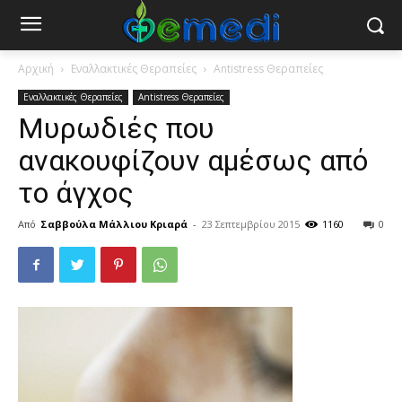
Αρχική
Εναλλακτικές Θεραπείες
Antistress Θεραπείες
Εναλλακτικές Θεραπείες
Antistress Θεραπείες
Μυρωδιές που
ανακουφίζουν αμέσως από
το άγχος
Από
Σαββούλα Μάλλιου Κριαρά
-
23 Σεπτεμβρίου 2015
1160
0