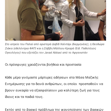
Στο ιατρείο του Παλαί από αριστερά Δαβίδ Χαϊντάρι (διερμηνέας), η Θεοδώρα
Ζιάκα (εθελόντρια ΦΑΠ) και η Σάββη Μάλλιου Κριαρά (Ειδ. Παθολόγος
Ογκολόγος) που εξετάζει τον Javad Abbasi από το Αφγανιστάν
Οι πρόσφυγες χρειάζονται βοήθεια και προστασία
Κάθε μέρα γινόμαστε μάρτυρες ειδήσεων στα Μέσα Μαζικής
Ενημέρωσης για τα δεινά ανθρώπων, οι οποίοι προσπαθούν να
βρουν ευκαιρία να εξασφαλίσουν μια καλύτερη ζωή για τους
ίδιους και τα παιδιά τους.
Εκτός από το βασικό πρόβλημα της ικανοποίησης των βασικών