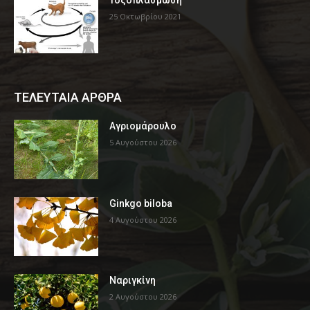
Τοξοπλάσμωση
25 Οκτωβρίου 2021
ΤΕΛΕΥΤΑΙΑ ΑΡΘΡΑ
Αγριομάρουλο
5 Αυγούστου 2026
Ginkgo biloba
4 Αυγούστου 2026
Ναριγκίνη
2 Αυγούστου 2026