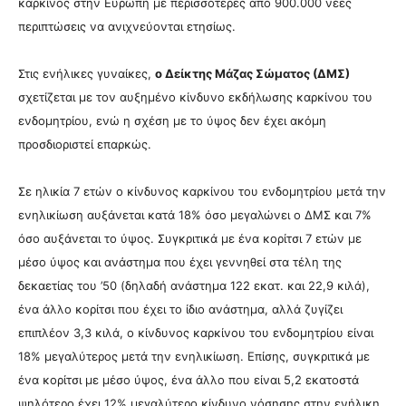
καρκίνος στην Ευρώπη με περισσότερες από 900.000 νέες
περιπτώσεις να ανιχνεύονται ετησίως.
Στις ενήλικες γυναίκες,
ο Δείκτης Μάζας Σώματος (ΔΜΣ)
σχετίζεται με τον αυξημένο κίνδυνο εκδήλωσης καρκίνου του
ενδομητρίου, ενώ η σχέση με το ύψος δεν έχει ακόμη
προσδιοριστεί επαρκώς.
Σε ηλικία 7 ετών ο κίνδυνος καρκίνου του ενδομητρίου μετά την
ενηλικίωση αυξάνεται κατά 18% όσο μεγαλώνει ο ΔΜΣ και 7%
όσο αυξάνεται το ύψος. Συγκριτικά με ένα κορίτσι 7 ετών με
μέσο ύψος και ανάστημα που έχει γεννηθεί στα τέλη της
δεκαετίας του ’50 (δηλαδή ανάστημα 122 εκατ. και 22,9 κιλά),
ένα άλλο κορίτσι που έχει το ίδιο ανάστημα, αλλά ζυγίζει
επιπλέον 3,3 κιλά, ο κίνδυνος καρκίνου του ενδομητρίου είναι
18% μεγαλύτερος μετά την ενηλικίωση. Επίσης, συγκριτικά με
ένα κορίτσι με μέσο ύψος, ένα άλλο που είναι 5,2 εκατοστά
ψηλότερο έχει 12% μεγαλύτερο κίνδυνο νόσησης στην ενήλικη