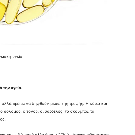
ειακή υγεία
 την υγεία.
, αλλά πρέπει να ληφθούν μέσω της τροφής. Η κύρια και
ο σολομός, ο τόνος, οι σαρδέλες, το σκουμπρί, τα
ος.
ια σε ω-3 λιπαρά οξέα έχουν 27% λιγότερες πιθανότητες