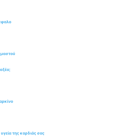
κέφαλο
υ μαστού
οξέα;
αρκίνο
υγεία της καρδιάς σας