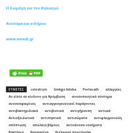
Η διαμάχη για τον θηλασμό
Ανεπάρκεια σιδήρου
www.emedi.gr
ΕΤΙΚΕΤΕΣ
colostrum
Ginkgo biloba
Portacath
αλλεργίες
Αν είστε σε κίνδυνο για θρόμβωση
ανοσοποιητικό σύστημα
ανοσοσφαιρίνες
αντιαγγεογενετικοί παράγοντες
αντιβακτηριδιακά
αντιβιοτικά
αντιγήρανση
αντιικά
Αντιοξειδωτικά
αντιπηκτικά
αντισώματα
αντιφλεγμονώδη
απόπτωση
απώλεια βάρους
αυτοάνοσα νοσήματα
βακτήρια
βαρφαρίνη
βιολογικό πρωτόγαλα