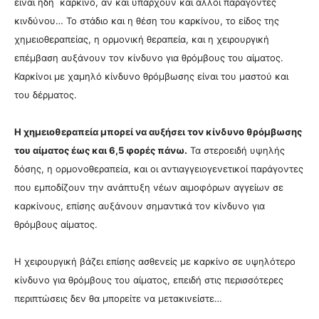
είναι ήδη καρκίνο, αν και υπάρχουν και άλλοι παράγοντες
κινδύνου… Τ
ο στάδιο και η θέση του καρκίνου, το είδος της
χημειοθεραπείας, η ορμονική θεραπεία, και η χειρουργική
επέμβαση αυξάνουν τον κίνδυνο για θρόμβους του αίματος.
Καρκίνοι
με χαμηλό κίνδυνο θρόμβωσης είναι του μαστού και
του δέρματος.
Η χημειοθεραπεία μπορεί να αυξήσει τον κίνδυνο θρόμβωσης
του αίματος έως και 6,5 φορές πάνω.
Τα
στεροειδή υψηλής
δόσης, η ορμονοθεραπεία, και οι αντιαγγειογενετικοί παράγοντες
που εμποδίζουν την ανάπτυξη νέων αιμοφόρων αγγείων σε
καρκίνους, επίσης αυξάνουν σημαντικά τον κίνδυνο για
θρόμβους αίματος.
Η χειρουργική βάζει επίσης ασθενείς με καρκίνο σε υψηλότερο
κίνδυνο για θρόμβους του αίματος, επειδή στις περισσότερες
περιπτώσεις δεν θα μπορείτε να μετακινείστε…