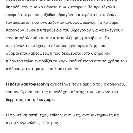
δηλαδή, τον φυσικό θάνατο των κυττάρων.
Το πρωτόγαλα
τροφοδοτεί με υπεροξείδιο υδρογόνου και μόρια πρωτεϊνών
(αντισώματα) που ονομάζονται ανοσοσφαιρίνες.
Τα κύτταρα
παράγουν φυσικά υπεροξείδιο του υδρογόνου για να ελέγχουν
τον μεταβολισμό και την καταπολέμηση μικροβίων.
Το
πρωτόγαλα περιέχει μια πλούσια πηγή πρωτεΐνης που
ονομάζεται λακτοφερίνη που δεσμεύεται στο σίδηρο και
η
λακτοφερίνη εμποδίζει τα καρκινικά κύτταρα από τη χρήση του
σιδήρου για να τραφεί και λιμοκτονούν.
Η βόεια λακτοφερρίνη
αναστέλλει τον καρκίνο του οισοφάγου,
του πνεύμονα, και της ουροδόχου κύστης, τον
καρκίνο του
δέρματος και τη λευχαιμία.
Η πρωτεΐνη αυτή, έχει, επίσης, αντιιικές, αντιβακτηριακές και
αντιφλεγμονώδεις ιδιότητες.