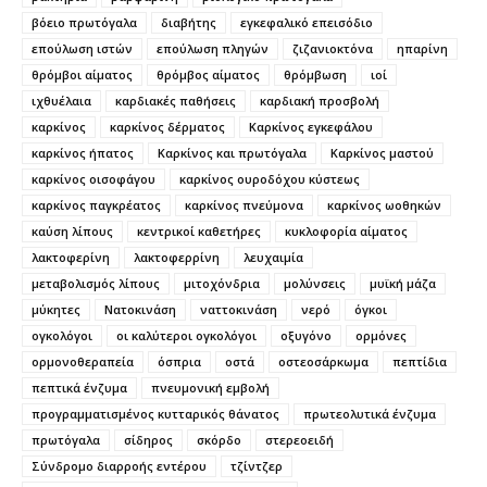
βόειο πρωτόγαλα
διαβήτης
εγκεφαλικό επεισόδιο
επούλωση ιστών
επούλωση πληγών
ζιζανιοκτόνα
ηπαρίνη
θρόμβοι αίματος
θρόμβος αίματος
θρόμβωση
ιοί
ιχθυέλαια
καρδιακές παθήσεις
καρδιακή προσβολή
καρκίνος
καρκίνος δέρματος
Καρκίνος εγκεφάλου
καρκίνος ήπατος
Καρκίνος και πρωτόγαλα
Καρκίνος μαστού
καρκίνος οισοφάγου
καρκίνος ουροδόχου κύστεως
καρκίνος παγκρέατος
καρκίνος πνεύμονα
καρκίνος ωοθηκών
καύση λίπους
κεντρικοί καθετήρες
κυκλοφορία αίματος
λακτοφερίνη
λακτοφερρίνη
λευχαιμία
μεταβολισμός λίπους
μιτοχόνδρια
μολύνσεις
μυϊκή μάζα
μύκητες
Νατοκινάση
ναττοκινάση
νερό
όγκοι
ογκολόγοι
οι καλύτεροι ογκολόγοι
οξυγόνο
ορμόνες
ορμονοθεραπεία
όσπρια
οστά
οστεοσάρκωμα
πεπτίδια
πεπτικά ένζυμα
πνευμονική εμβολή
προγραμματισμένος κυτταρικός θάνατος
πρωτεολυτικά ένζυμα
πρωτόγαλα
σίδηρος
σκόρδο
στερεοειδή
Σύνδρομο διαρροής εντέρου
τζίντζερ