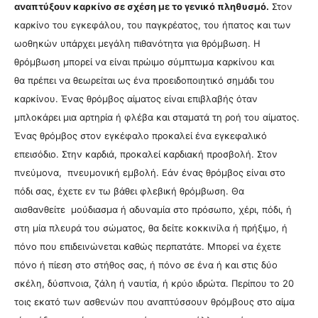
αναπτύξουν καρκίνο σε σχέση με το γενικό πληθυσμό.
Στον
κ
αρκίνο του εγκεφάλου, του παγκρέατος, του ήπατος και των
ωοθηκών υπάρχει μεγάλη πιθανότητα για θρόμβωση. Η
θρόμβωση μπορεί να είναι πρώιμο σύμπτωμα καρκίνου και
θα
πρέπει να θεωρείται ως ένα προειδοποιητικό σημάδι του
καρκίνου. Έ
νας θρόμβος αίματος είναι επιβλαβής όταν
μπλοκάρει μια αρτηρία ή φλέβα και σταματά τη ροή του αίματος.
Ένας θρόμβος στον εγκέφαλο προκαλεί ένα εγκεφαλικό
επεισόδιο. Στην καρδιά, προκαλεί καρδιακή προσβολή. Στον
πνεύμονα, πνευμονική εμβολή. Εάν ένας θρόμβος είναι στο
πόδι σας, έχετε εν τω βάθει φλεβική θρόμβωση. Θα
αισθανθείτε
μούδιασμα ή αδυναμία στο πρόσωπο, χέρι, πόδι, ή
στη μία πλευρά του σώματος, θα δείτε
κοκκινίλα ή πρήξιμο, ή
πόνο που επιδεινώνεται καθώς περπατάτε. Μ
πορεί να έχετε
πόνο ή πίεση στο στήθος σας, ή πόνο σε ένα ή και στις δύο
σκέλη, δύσπνοια, ζάλη ή ναυτία, ή κρύο ιδρώτα.
Περίπου το 20
τοις εκατό των ασθενών που αναπτύσσουν θρόμβους στο αίμα