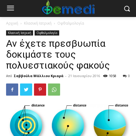
Αρχική
Κλασική Ιατρική
Οφθαλμολογία
Κλασική Ιατρική
Οφθαλμολογία
Αν έχετε πρεσβυωπία
δοκιμάστε τους
πολυεστιακούς φακούς
Από
Σαββούλα Μάλλιου Κριαρά
-
21 Ιανουαρίου 2016
1058
0