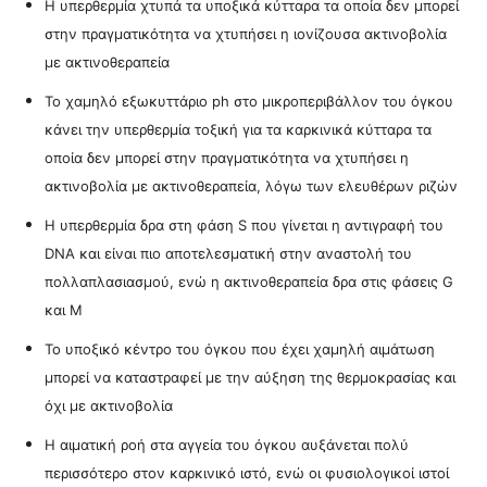
Η υπερθερμία χτυπά τα υποξικά κύτταρα τα οποία δεν μπορεί
στην πραγματικότητα να χτυπήσει η ιονίζουσα ακτινοβολία
με ακτινοθεραπεία
Το χαμηλό εξωκυττάριο ph στο μικροπεριβάλλον του όγκου
κάνει την υπερθερμία τοξική για τα καρκινικά κύτταρα
τα
οποία δεν μπορεί στην πραγματικότητα να χτυπήσει η
ακτινοβολία με ακτινοθεραπεία, λόγω των ελευθέρων ριζών
Η υπερθερμία δρα στη φάση S που γίνεται η αντιγραφή του
DNA και είναι πιο αποτελεσματική στην αναστολή του
πολλαπλασιασμού, ενώ η ακτινοθεραπεία δρα στις φάσεις G
και Μ
Το υποξικό κέντρο του όγκου που έχει χαμηλή αιμάτωση
μπορεί να καταστραφεί με την αύξηση της θερμοκρασίας και
όχι με ακτινοβολία
Η αιματική ροή στα αγγεία του όγκου αυξάνεται πολύ
περισσότερο στον καρκινικό ιστό, ενώ οι φυσιολογικοί ιστοί