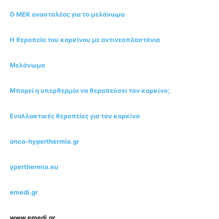
Ο MEK αναστολέας για το μελάνωμα
H θεραπεία του καρκίνου με αντινεοπλαστόνια
Μελάνωμα
Μπορεί η υπερθερμία να θεραπεύσει τον καρκίνο;
Εναλλακτικές θεραπείες για τον καρκίνο
onco-hyperthermia.gr
yperthermia.eu
emedi.gr
www.emedi.gr