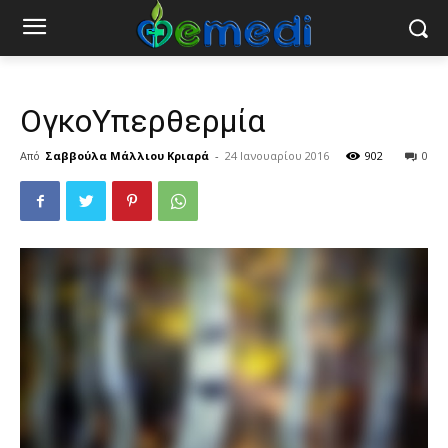
ΟγκοΥπερθερμία
Από
Σαββούλα Μάλλιου Κριαρά
-
24 Ιανουαρίου 2016
902
0