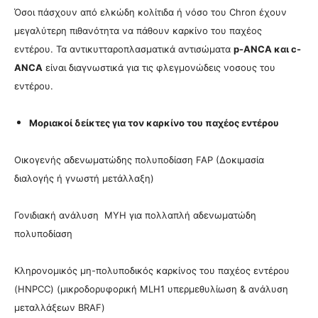
Όσοι πάσχουν από ελκώδη κολίτιδα ή νόσο του Chron έχουν
μεγαλύτερη πιθανότητα να πάθουν καρκίνο του παχέος
εντέρου.
Τα αντικυτταροπλασματικά αντισώματα
p-ANCA και c-
ANCA
είναι διαγνωστικά για τις φλεγμονώδεις νοσους του
εντέρου.
Μοριακοί δείκτες για τον καρκίνο του παχέος εντέρου
Οικογενής αδενωματώδης πολυποδίαση FAP (Δοκιμασία
διαλογής ή γνωστή μετάλλαξη)
Γονιδιακή ανάλυση ΜΥΗ για πολλαπλή αδενωματώδη
πολυποδίαση
Κληρονομικός μη-πολυποδικός καρκίνος του παχέος εντέρου
(HNPCC) (μικροδορυφορική MLH1 υπερμεθυλίωση & ανάλυση
μεταλλάξεων BRAF)