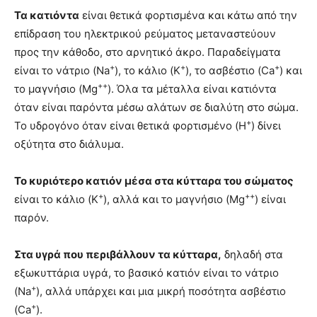
Τα κατιόντα
είναι θετικά φορτισμένα και κάτω από την
επίδραση του ηλεκτρικού ρεύματος μεταναστεύουν
προς την κάθοδο, στο αρνητικό άκρο. Παραδείγματα
+
+
+
είναι το νάτριο (Na
), το κάλιο (K
), το ασβέστιο (Ca
) και
++
το μαγνήσιο (Mg
). Όλα τα μέταλλα είναι κατιόντα
όταν είναι παρόντα μέσω αλάτων σε διαλύτη στο σώμα.
+
Το υδρογόνο όταν είναι θετικά φορτισμένο (H
) δίνει
οξύτητα στο διάλυμα.
Το κυριότερο κατιόν μέσα στα κύτταρα του σώματος
+
++
είναι
το κάλιο (K
), αλλά και
το μαγνήσιο
(Mg
) είναι
παρόν.
Στα υγρά που περιβάλλουν τα κύτταρα,
δηλαδή στα
εξωκυττάρια υγρά, το βασικό κατιόν είναι
το νάτριο
+
(Na
), αλλά υπάρχει και μια μικρή ποσότητα
ασβέστιο
+
(Ca
).