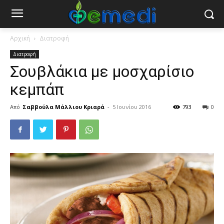
Αρχική
Διατροφή
Διατροφή
Σουβλάκια με μοσχαρίσιο
κεμπάπ
Από
Σαββούλα Μάλλιου Κριαρά
-
5 Ιουνίου 2016
793
0