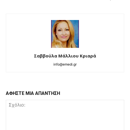
Σαββούλα Μάλλιου Κριαρά
info@emedi.gr
ΑΦΗΣΤΕ ΜΙΑ ΑΠΑΝΤΗΣΗ