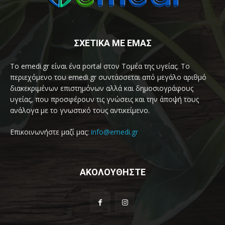
ΣΧΕΤΙΚΑ ΜΕ ΕΜΑΣ
Το emedi.gr είναι ένα portal στον Τομέα της υγείας. Το
περιεχόμενο του emedi.gr συντάσσεται από μεγάλο αριθμό
διακεκριμένων επιστημόνων αλλά και δημοσιογράφους
υγείας, που προσφέρουν τις γνώσεις και την άποψή τους
ανάλογα με το γνωστικό τους αντικείμενο.
Επικοινωνήστε μαζί μας:
info@emedi.gr
ΑΚΟΛΟΥΘΗΣΤΕ