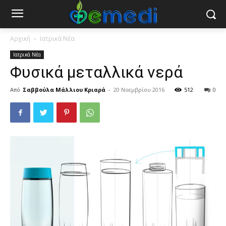
Αρχική
Ιατρικά Νέα
Ιατρικά Νέα
Φυσικά μεταλλικά νερά
Από
Σαββούλα Μάλλιου Κριαρά
-
20 Νοεμβρίου 2016
512
0