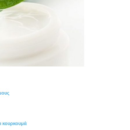
μους
αι κουρκουμά