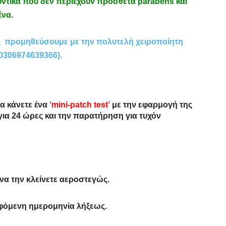
υντικά που δεν περιέχουν πρόσθετα parabens και
ένα.
ς προμηθεύσουμε με την πολυτελή χειροποίητη
0306974639366).
να κάνετε ένα
‘mini-patch test’
με την εφαρμογή της
ια 24 ώρες και την παρατήρηση για τυχόν
 να την κλείνετε αεροστεγώς.
αφόμενη ημερομηνία λήξεως.