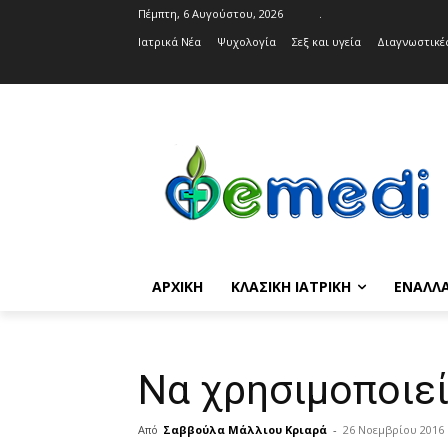
Πέμπτη, 6 Αυγούστου, 2026
.
Ιατρικά Νέα
Ψυχολογία
Σεξ και υγεία
Διαγνωστικές
ΑΡΧΙΚΉ
ΚΛΑΣΙΚΉ ΙΑΤΡΙΚΉ
ΕΝΑΛΛΑ
Να χρησιμοποιε
Από
Σαββούλα Μάλλιου Κριαρά
-
26 Νοεμβρίου 2016