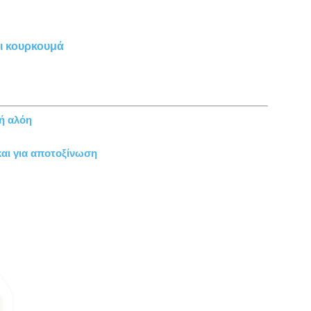
αι κουρκουμά
κή αλόη
και για αποτοξίνωση