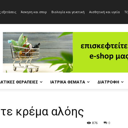
 εξετάσεις
Άσκηση και σπορ
Βιολογία και γενετική
Αισθητική και υγεία
Τέ
ΚΤΙΚΈΣ ΘΕΡΑΠΕΊΕΣ
ΙΑΤΡΙΚΆ ΘΈΜΑΤΑ
ΔΙΑΤΡΟΦΉ
ίτε κρέμα αλόης
876
0