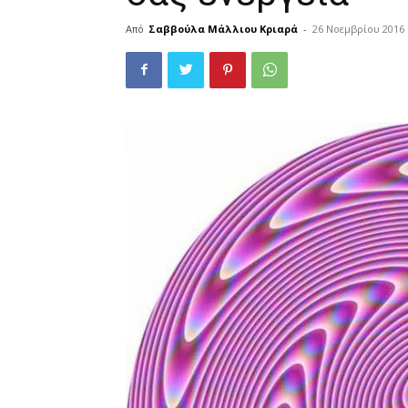
Από
Σαββούλα Μάλλιου Κριαρά
-
26 Νοεμβρίου 2016