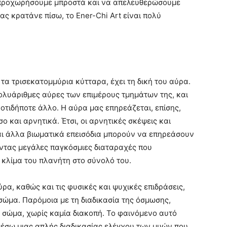
 προχωρήσουμε μπροστά και να απελευθερώσουμε
ς κρατάνε πίσω, το Ener-Chi Art είναι πολύ
τα τρισεκατομμύρια κύτταρα, έχει τη δική του αύρα.
ολυάριθμες αύρες των επιμέρους τμημάτων της, και
οτιδήποτε άλλο. Η αύρα μας επηρεάζεται, επίσης,
ο και αρνητικά. Έτσι, οι αρνητικές σκέψεις και
και άλλα βιωματικά επεισόδια μπορούν να επηρεάσουν
ντας μεγάλες παγκόσμιες διαταραχές που
ο κλίμα του πλανήτη στο σύνολό του.
ρα, καθώς και τις φυσικές και ψυχικές επιδράσεις,
 σώμα. Παρόμοια με τη διαδικασία της όσμωσης,
ο σώμα, χωρίς καμία διακοπή. Το φαινόμενο αυτό
μέσω μιας απλής διαδικασίας ελέγχου των μυών που