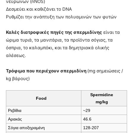
νευρώνων (nNOS)
Δεσμεύει και καθιζάνει το DNA
Ρυθμίζει την ανάπτυξη των πολυαμινών των φυτών
Καλές διατροφικές πηγές της σπερμιδίνης
είναι τα
ώριμα τυριά, τα μανιτάρια, τα προϊόντα σόγιας, τα
όσπρια, το καλαμπόκι, και τα δημητριακά ολικής
αλέσεως.
Τρόφιμα που περιέχουν σπερμιδίνη
(mg σημειώσεις /
kg βάρους)
Spermidine
Food
mg/kg
Ρεβίθια
~29
Αρακάς
46.6
Σόγια αποξηραμένη
128-207