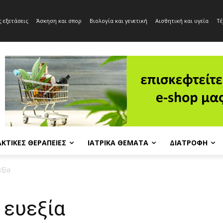
 εξετάσεις
Άσκηση και σπορ
Βιολογία και γενετική
Αισθητική και υγεία
Τέ
ΚΤΙΚΈΣ ΘΕΡΑΠΕΊΕΣ
ΙΑΤΡΙΚΆ ΘΈΜΑΤΑ
ΔΙΑΤΡΟΦΉ
εξία
 ευεξία