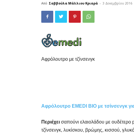
Από
Σαββούλα Μάλλιου Κριαρά
-
3 Δεκεμβρίου 2016
Αφρόλουτρο με τζίνσενγκ
Αφρόλουτρο EMEDI BIO με τσίνσενγκ για
Περιέχει
σαπούνι ελαιολάδου με ουδέτερο p
τζίνσενγκ, λυκίσκου, βρώμης, κισσού, γλυκ