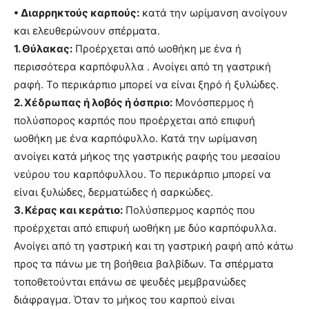
• Διαρρηκτούς καρπούς:
κατά την ωρίμανση ανοίγουν
και ελευθερώνουν σπέρματα.
1. Θύλακας:
Προέρχεται από ωοθήκη με ένα ή
περισσότερα καρπόφυλλα . Ανοίγει από τη γαστρική
ραφή. Το περικάρπιο μπορεί να είναι ξηρό ή ξυλώδες.
2. Χέδρωπας ή λοβός ή όσπριο:
Μονόσπερμος ή
πολύσπορος καρπός που προέρχεται από επιφυή
ωοθήκη με ένα καρπόφυλλο. Κατά την ωρίμανση
ανοίγει κατά μήκος της γαστρικής ραφής του μεσαίου
νεύρου του καρπόφυλλου. Το περικάρπιο μπορεί να
είναι ξυλώδες, δερματώδες ή σαρκώδες.
3. Κέρας και κεράτιο:
Πολύσπερμος καρπός που
προέρχεται από επιφυή ωοθήκη με δύο καρπόφυλλα.
Ανοίγει από τη γαστρική και τη γαστρική ραφή από κάτω
προς τα πάνω με τη βοήθεια βαλβίδων. Τα σπέρματα
τοποθετούνται επάνω σε ψευδές μεμβρανώδες
διάφραγμα. Όταν το μήκος του καρπού είναι