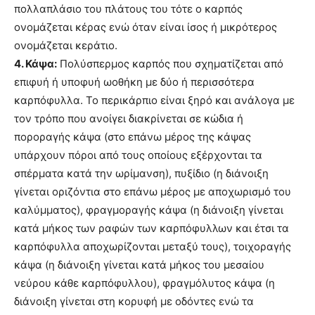
πολλαπλάσιο του πλάτους του τότε ο καρπός
ονομάζεται κέρας ενώ όταν είναι ίσος ή μικρότερος
ονομάζεται κεράτιο.
4. Κάψα:
Πολύσπερμος καρπός που σχηματίζεται από
επιφυή ή υποφυή ωοθήκη με δύο ή περισσότερα
καρπόφυλλα. Το περικάρπιο είναι ξηρό και ανάλογα με
τον τρόπο που ανοίγει διακρίνεται σε κώδια ή
ποροραγής κάψα (στο επάνω μέρος της κάψας
υπάρχουν πόροι από τους οποίους εξέρχονται τα
σπέρματα κατά την ωρίμανση), πυξίδιο (η διάνοιξη
γίνεται οριζόντια στο επάνω μέρος με αποχωρισμό του
καλύμματος), φραγμοραγής κάψα (η διάνοιξη γίνεται
κατά μήκος των ραφών των καρπόφυλλων και έτσι τα
καρπόφυλλα αποχωρίζονται μεταξύ τους), τοιχοραγής
κάψα (η διάνοιξη γίνεται κατά μήκος του μεσαίου
νεύρου κάθε καρπόφυλλου), φραγμόλυτος κάψα (η
διάνοιξη γίνεται στη κορυφή με οδόντες ενώ τα