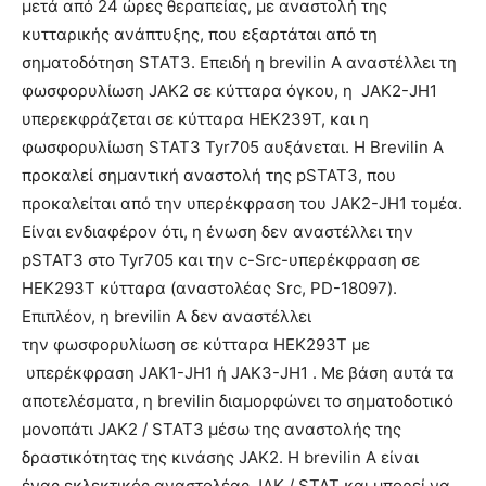
μετά από 24 ώρες θεραπείας, με αναστολή της
κυτταρικής ανάπτυξης, που εξαρτάται από τη
σηματοδότηση STAT3. Επειδή η brevilin Α αναστέλλει τη
φωσφορυλίωση JAK2 σε κύτταρα όγκου, η JAK2-JH1
υπερεκφράζεται σε κύτταρα HEK239T, και η
φωσφορυλίωση STAT3 Tyr705 αυξάνεται. Η Brevilin Α
προκαλεί σημαντική αναστολή της pSTAT3, που
προκαλείται από την υπερέκφραση του JAK2-JH1 τομέα.
Είναι ενδιαφέρον ότι, η ένωση δεν αναστέλλει την
pSTAT3 στο Tyr705 και την c-Src-υπερέκφραση σε
ΗΕΚ293Τ κύτταρα (αναστολέας Src, PD-18097).
Επιπλέον, η brevilin Α δεν αναστέλλει
την φωσφορυλίωση σε κύτταρα ΗΕΚ293Τ με
υπερέκφραση JAK1-JH1 ή JAK3-JH1 . Με βάση αυτά τα
αποτελέσματα, η brevilin διαμορφώνει το σηματοδοτικό
μονοπάτι JAK2 / STAT3 μέσω της αναστολής της
δραστικότητας της κινάσης JAK2. Η brevilin Α είναι
ένας εκλεκτικός αναστολέας JAK / STAT και μπορεί να