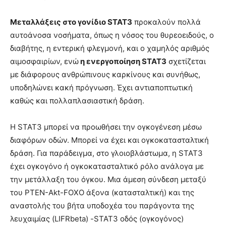
Μεταλλάξεις στο γονίδιο STAT3
προκαλούν πολλά
αυτοάνοσα νοσήματα, όπως η νόσος του θυρεοειδούς, ο
διαβήτης, η εντερική φλεγμονή, και ο χαμηλός αριθμός
αιμοσφαιρίων, ενώ
η ενεργοποίηση STAT3
σχετίζεται
με διάφορους ανθρώπινους καρκίνους και συνήθως,
υποδηλώνει κακή πρόγνωση. Έχει αντιαποπτωτική
καθώς και πολλαπλασιαστική δράση.
Η STAT3 μπορεί να προωθήσει την ογκογένεση μέσω
διαφόρων οδών. Μπορεί να έχει και ογκοκατασταλτική
δράση. Για παράδειγμα, στο γλοιοβλάστωμα, η STAT3
έχει ογκογόνο ή ογκοκατασταλτικό ρόλο ανάλογα με
την μετάλλαξη του όγκου. Μια άμεση σύνδεση μεταξύ
του PTEN-Akt-FOXO άξονα (κατασταλτική) και της
αναστολής του βήτα υποδοχέα του παράγοντα της
λευχαιμίας (LIFRbeta) -STAT3 οδός (ογκογόνος)