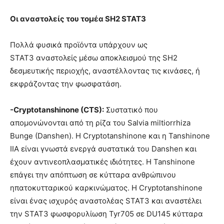
Οι αναστολείς του τομέα SH2 STAT3
Πολλά φυσικά προϊόντα υπάρχουν ως
STAT3 αναστολείς μέσω αποκλεισμού της SH2
δεσμευτικής περιοχής, αναστέλλοντας τις κινάσες, ή
εκφράζοντας την φωσφατάση.
-Cryptotanshinone (CTS):
Συστατικό που
απομονώνονται από τη ρίζα του Salvia miltiorrhiza
Bunge (Danshen). Η Cryptotanshinone και η Tanshinone
ΙΙΑ είναι γνωστά ενεργά συστατικά του Danshen και
έχουν αντινεοπλασματικές ιδιότητες. Η Tanshinone
επάγει την απόπτωση σε κύτταρα ανθρώπινου
ηπατοκυτταρικού καρκινώματος. Η Cryptotanshinone
είναι ένας ισχυρός αναστολέας STAT3 και αναστέλει
την STAT3 φωσφορυλίωση Tyr705 σε DU145 κύτταρα