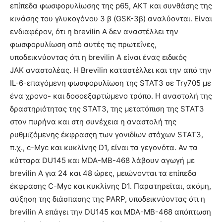
επίπεδα φωσφορυλίωσης της p65, ΑΚΤ και συνθάσης της
κινάσης του γλυκογόνου 3 β (GSK-3β) αναλύονται. Είναι
ενδιαφέρον, ότι η brevilin Α δεν αναστέλλει την
φωσφορυλίωση από αυτές τις πρωτεΐνες,
υποδεικνύοντας ότι η brevilin Α είναι ένας ειδικός
JAK αναστολέας. Η Brevilin καταστέλλει και την από την
IL-6-επαγόμενη φωσφορυλίωση της STAT3 σε Try705 με
ένα χρονο- και δοσοεξαρτώμενο τρόπο. Η αναστολή της
δραστηριότητας της STAT3, της μετατόπιση της STAT3
στον πυρήνα και στη συνέχεια η αναστολή της
ρυθμιζόμενης έκφρασςη των γονιδίων στόχων STAT3,
π.χ., c-Myc και κυκλίνης D1, είναι τα γεγονότα. Αν τα
κύτταρα DU145 και MDA-MB-468 λάβουν αγωγή με
brevilin Α για 24 και 48 ώρες, μειώνονται τα επίπεδα
έκφρασης C-Myc και κυκλίνης D1. Παρατηρείται, ακόμη,
αύξηση της διάσπασης της PARP, υποδεικνύοντας ότι η
brevilin Α επάγει την DU145 και MDA-MB-468 απόπτωση