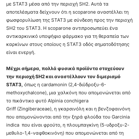
με STAT3 μέσα από την περιοχή SH2. Αυτά τα
αποτελέσματα δείχνουν ότι η scoparone αναστέλλει τη
φωσφορυλίωση της STAT3 με σύνδεση προς την περιοχή
SH2 του STAT3. Η scoparone αντιπροσωπεύει ένα
αντικαρκινικό υποψήφιο φάρμακο για τη θεραπεία των
καρκίνων στους οποίους η STAT3 οδός σηματοδότησης
είναι ενεργή.
Μέχρι σήμερα, πολλά φυσικά προϊόντα στοχεύουν
την περιοχή SH2 και αναστέλλουν τον διμερισμό
STAT3,
όπως η cardamonin (2,4-διϋδροξυ-6-
methoxychalcone), μια χαλκόνη που απομονώνεται από
το πικάντικο φυτό Alpinia conchigera
Griff (Zingiberaceae), η γκαρσινόλη και η βενζοφαινόνη
που απομονώνονται από την ξηρά φλούδα του Garcinia
indica που είναι φρούτο, η πλουμπαγκίνη (5-υδροξυ-2-
μεθυλο-1,4-ναφθοκινόνη) που απομονώνεται από τη