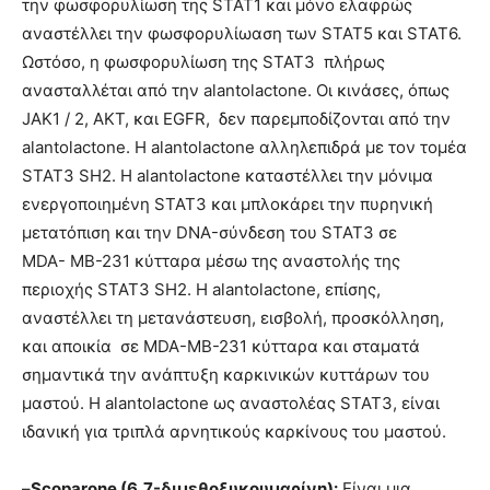
την φωσφορυλίωση της STAT1 και μόνο ελαφρώς
αναστέλλει την φωσφορυλίωαση των STAT5 και STAT6.
Ωστόσο, η φωσφορυλίωση της STAT3 πλήρως
ανασταλλέται από την alantolactone. Οι κινάσες, όπως
JAK1 / 2, ΑΚΤ, και EGFR, δεν παρεμποδίζονται από την
alantolactone. Η alantolactone αλληλεπιδρά με τον τομέα
STAT3 SH2. Η alantolactone καταστέλλει την μόνιμα
ενεργοποιημένη STAT3 και μπλοκάρει την πυρηνική
μετατόπιση και την DNA-σύνδεση του STAT3 σε
MDA- ΜΒ-231 κύτταρα μέσω της αναστολής της
περιοχής STAT3 SH2. Η alantolactone, επίσης,
αναστέλλει τη μετανάστευση, εισβολή, προσκόλληση,
και αποικία σε MDA-MB-231 κύτταρα και σταματά
σημαντικά την ανάπτυξη καρκινικών κυττάρων του
μαστού. Η alantolactone ως αναστολέας STAT3, είναι
ιδανική για τριπλά αρνητικούς καρκίνους του μαστού.
–
Scoparone (6,7-διμεθοξυκουμαρίνη):
Είναι μια