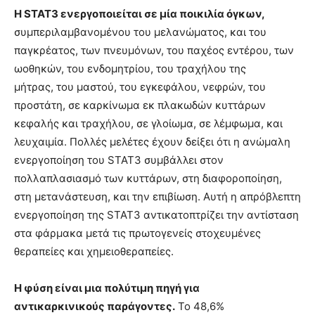
Η STAT3 ενεργοποιείται σε μία ποικιλία όγκων,
συμπεριλαμβανομένου του μελανώματος, και του
παγκρέατος, των πνευμόνων, του παχέος εντέρου, των
ωοθηκών, του ενδομητρίου, του τραχήλου της
μήτρας, του μαστού, του εγκεφάλου, νεφρών, του
προστάτη, σε καρκίνωμα εκ πλακωδών κυττάρων
κεφαλής και τραχήλου, σε γλοίωμα, σε λέμφωμα, και
λευχαιμία. Πολλές μελέτες έχουν δείξει ότι η ανώμαλη
ενεργοποίηση του STAT3 συμβάλλει στον
πολλαπλασιασμό των κυττάρων, στη διαφοροποίηση,
στη μετανάστευση, και την επιβίωση. Αυτή η απρόβλεπτη
ενεργοποίηση της STAT3 αντικατοπτρίζει την αντίσταση
στα φάρμακα μετά τις πρωτογενείς στοχευμένες
θεραπείες και χημειοθεραπείες.
Η φύση είναι μια πολύτιμη πηγή για
αντικαρκινικούς παράγοντες.
Το 48,6%