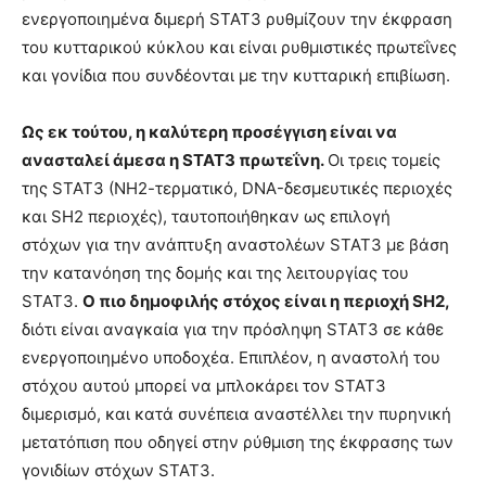
ενεργοποιημένα διμερή STAT3 ρυθμίζουν την έκφραση
του κυτταρικού κύκλου και είναι ρυθμιστικές πρωτεΐνες
και γονίδια που συνδέονται με την κυτταρική επιβίωση.
Ως εκ τούτου, η καλύτερη προσέγγιση είναι να
ανασταλεί άμεσα η STAT3 πρωτεΐνη.
Οι τρεις τομείς
της STAT3 (ΝΗ2-τερματικό, DNA-δεσμευτικές περιοχές
και SH2 ​​περιοχές), ταυτοποιήθηκαν ως επιλογή
στόχων για την ανάπτυξη αναστολέων STAT3 με βάση
την κατανόηση της δομής και της λειτουργίας του
STAT3.
Ο πιο δημοφιλής στόχος είναι η περιοχή SH2,
διότι είναι αναγκαία για την πρόσληψη STAT3 σε κάθε
ενεργοποιημένο υποδοχέα. Επιπλέον, η αναστολή του
στόχου αυτού μπορεί να μπλοκάρει τον STAT3
διμερισμό, και κατά συνέπεια αναστέλλει την πυρηνική
μετατόπιση που οδηγεί στην ρύθμιση της έκφρασης των
γονιδίων στόχων STAT3.