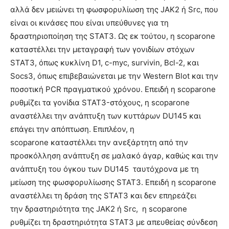
αλλά δεν μειώνει τη φωσφορυλίωση της JAK2 ή Src, που
είναι οι κινάσες που είναι υπεύθυνες για τη
δραστηριοποίηση της STAT3. Ως εκ τούτου, η scoparone
καταστέλλει την μεταγραφή των γονιδίων στόχων
STAT3, όπως κυκλίνη D1, c-myc, survivin, Bcl-2, και
Socs3, όπως επιβεβαιώνεται με την Western Blot και την
ποσοτική PCR πραγματικού χρόνου. Επειδή η scoparone
ρυθμίζει τα γονίδια STAT3-στόχους, η scoparone
αναστέλλει την ανάπτυξη των κυττάρων DU145 και
επάγει την απόπτωση. Επιπλέον, η
scoparone καταστέλλει την ανεξάρτητη από την
προσκόλληση ανάπτυξη σε μαλακό άγαρ, καθώς και την
ανάπτυξη του όγκου των DU145 ταυτόχρονα με τη
μείωση της φωσφορυλίωσης STAT3. Επειδή η scoparone
αναστέλλει τη δράση της STAT3 και δεν επηρεάζει
την δραστηριότητα της JAK2 ή Src, η scoparone
ρυθμίζει τη δραστηριότητα STAT3 με απευθείας σύνδεση