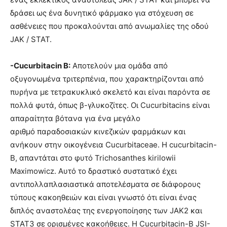
δράσει ως ένα δυνητικό φάρμακο για στόχευση σε
ασθένειες που προκαλούνται από ανωμαλίες της οδού
JAK / STAT.
-Cucurbitacin Β:
Αποτελούν μια ομάδα από
οξυγονωμένα τριτερπένια, που χαρακτηρίζονται από
πυρήνα με τετρακυκλικό σκελετό και είναι παρόντα σε
πολλά φυτά, όπως β-γλυκοζίτες. Οι Cucurbitacins είναι
απαραίτητα βότανα για ένα μεγάλο
αριθμό παραδοσιακών κινεζικών φαρμάκων και
ανήκουν στην οικογένεια Cucurbitaceae. Η cucurbitacin-
Β, απαντάται στο φυτό Trichosanthes kirilowii
Maximowicz. Αυτό το δραστικό συστατικό έχει
αντιπολλαπλασιαστικά αποτελέσματα σε διάφορους
τύπους κακοηθειών και είναι γνωστό ότι είναι ένας
διπλός αναστολέας της ενεργοποίησης των JAK2 και
STAT3 σε ορισμένες κακοήθειες. Η Cucurbitacin-Β JSI-