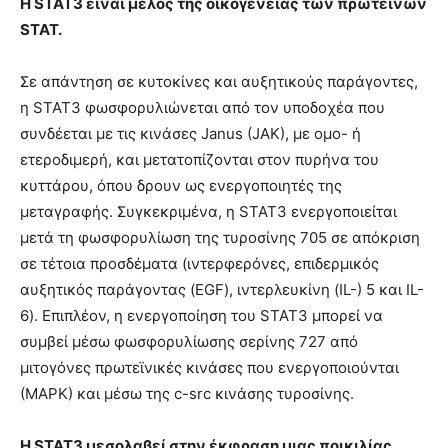
Η STAT3 είναι μέλος της οικογένειας των πρωτεϊνών
STAT.
Σε απάντηση σε κυτοκίνες και αυξητικούς παράγοντες,
η STAT3 φωσφορυλιώνεται από τον υποδοχέα που
συνδέεται με τις κινάσες Janus (JAK), με ομο- ή
ετεροδιμερή, και μετατοπίζονται στον πυρήνα του
κυττάρου, όπου δρουν ως ενεργοποιητές της
μεταγραφής. Συγκεκριμένα, η STAT3 ενεργοποιείται
μετά τη φωσφορυλίωση της τυροσίνης 705 σε απόκριση
σε τέτοια προσδέματα (ιντερφερόνες, επιδερμικός
αυξητικός παράγοντας (EGF), ιντερλευκίνη (IL-) 5 και IL-
6). Επιπλέον, η ενεργοποίηση του STAT3 μπορεί να
συμβεί μέσω φωσφορυλίωσης σερίνης 727 από
μιτογόνες πρωτεϊνικές κινάσες που ενεργοποιούνται
(ΜΑΡΚ) και μέσω της c-src κινάσης τυροσίνης.
Η STAT3 μεσολαβεί στην έκφραση μιας ποικιλίας