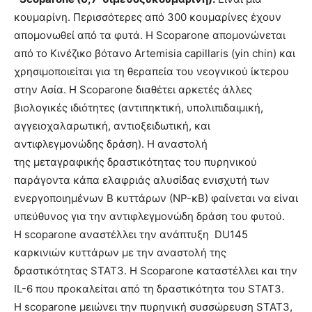
κουμαρίνη. Περισσότερες από 300 κουμαρίνες έχουν
απομονωθεί από τα φυτά. Η Scoparone απομονώνεται
από το Κινέζικο βότανο Artemisia capillaris (yin chin) και
χρησιμοποιείται για τη θεραπεία του νεογνικού ίκτερου
στην Ασία. Η Scoparone διαθέτει αρκετές άλλες
βιολογικές ιδιότητες (αντιπηκτική, υπολιπιδαιμική,
αγγειοχαλαρωτική, αντιοξειδωτική, και
αντιφλεγμονώδης δράση). Η αναστολή
της μεταγραφικής δραστικότητας του πυρηνικού
παράγοντα κάπα ελαφριάς αλυσίδας ενισχυτή των
ενεργοποιημένων Β κυττάρων (ΝΡ-κΒ) φαίνεται να είναι
υπεύθυνος για την αντιφλεγμονώδη δράση του φυτού.
Η scoparone αναστέλλει την ανάπτυξη DU145
καρκινιών κυττάρων με την αναστολή της
δραστικότητας STAT3. Η Scoparone καταστέλλει και την
IL-6 που προκαλείται από τη δραστικότητα του STAT3.
Η scoparone μειώνει την πυρηνική συσσώρευση STAT3,