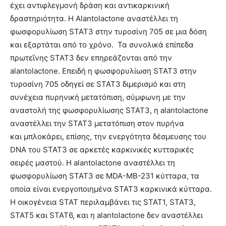
έχει αντιφλεγμονή δράση και αντικαρκινική
δραστηριότητα. Η Alantolactone αναστέλλει τη
φωσφορυλίωση STAT3 στην τυροσίνη 705 σε μια δόση
και εξαρτάται από το χρόνο. Τα συνολικά επίπεδα
πρωτεΐνης STAT3 δεν επηρεάζονται από την
alantolactone. Επειδή η φωσφορυλίωση STAT3 στην
τυροσίνη 705 οδηγεί σε STAT3 διμερισμό και στη
συνέχεια πυρηνική μετατόπιση, σύμφωνη με την
αναστολή της φωσφορυλίωσης STAT3, η alantolactone
αναστέλλει την STAT3 μετατόπιση στον πυρήνα
και μπλοκάρει, επίσης, την ενεργότητα δέσμευσης του
DNA του STAT3 σε αρκετές καρκινικές κυτταρικές
σειρές μαστού. Η alantolactone αναστέλλει τη
φωσφορυλίωση STAT3 σε MDA-MB-231 κύτταρα, τα
οποία είναι ενεργοποιημένα STAT3 καρκινικά κύτταρα.
Η οικογένεια STAT περιλαμβάνει τις STAT1, STAT3,
STAT5 και STAT6, και η alantolactone δεν αναστέλλει