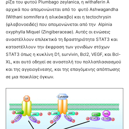
ρίζα του φυτού Plumbago zeylanica, η withaferin A
αρχικά που απομονώνεται από το φυτό Ashwagandha
(Withani somnifera ή αλικάκαβο) και η tectochrysin
(φλαβονοειδές) που απομονώνεται από την Alpinia
oxyphylla Miquel (Zingiberaceae). Αυτές οι ενώσεις
αναστέλλουν επιλεκτικά τη δραστηριότητα STAT3 και
καταστέλλουν την έκφραση των γονιδίων στόχων
STAT3 όπως η κυκλίνη D1, survivin, Bcl2, VEGF, και Bcl-
XL, και αυτό οδηγεί σε αναστολή του πολλαπλασιασμού
και της αγγειογένεσης, και της επαγόμενης απόπτωσης
σε μια ποικιλίας όγκων.