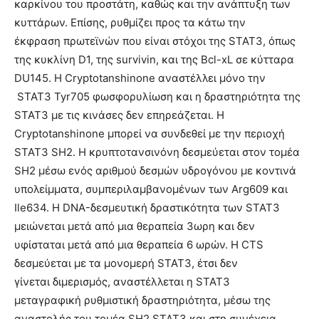
καρκίνου του προστάτη, καθώς και την ανάπτυξη των
κυττάρων. Επίσης, ρυθμίζει προς τα κάτω την
έκφραση πρωτεϊνών που είναι στόχοι της STAT3, όπως
της κυκλίνη D1, της survivin, και της Bcl-xL σε κύτταρα
DU145. Η Cryptotanshinone αναστέλλει μόνο την
STAT3 Tyr705 φωσφορυλίωση και η δραστηριότητα της
STAT3 με τις κινάσες δεν επηρεάζεται. Η
Cryptotanshinone μπορεί να συνδεθεί με την περιοχή
STAT3 SH2. Η κρυπτοτανσινόνη δεσμεύεται στον τομέα
SH2 μέσω ενός αριθμού δεσμών υδρογόνου με κοντινά
υπολείμματα, συμπεριλαμβανομένων των Arg609 και
Ile634. Η DNA-δεσμευτική δραστικότητα των STAT3
μειώνεται μετά από μια θεραπεία 3ωρη και δεν
υφίσταται μετά από μια θεραπεία 6 ωρών. Η CTS
δεσμεύεται με τα μονομερή STAT3, έτσι δεν
γίνεται διμερισμός, αναστέλλεται η STAT3
μεταγραφική ρυθμιστική δραστηριότητα, μέσω της
αναστολής του τομέα SH2 STAT3 και στη συνέχεια