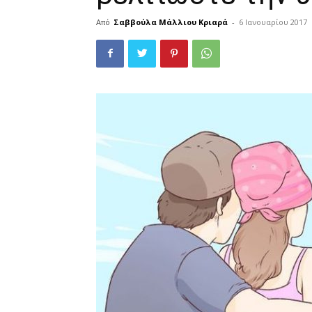
Από
Σαββούλα Μάλλιου Κριαρά
-
6 Ιανουαρίου 2017