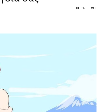
532
0