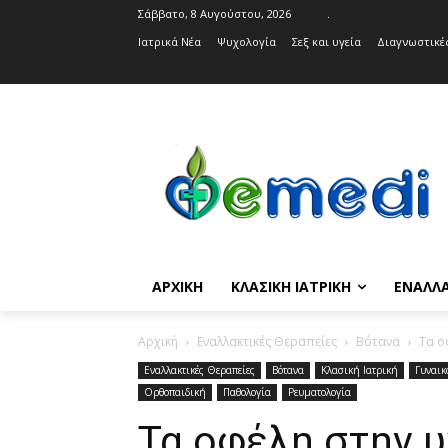
Σάββατο, 8 Αυγούστου, 2026
.
Ιατρικά Νέα
Ψυχολογία
Σεξ και υγεία
Διαγνωστικές
ΑΡΧΙΚΉ
ΚΛΑΣΙΚΉ ΙΑΤΡΙΚΉ
ΕΝΑΛΛΑ
Αρχική
Εναλλακτικές Θεραπείες
Βότανα
Τα ο
Εναλλακτικές Θεραπείες
Βότανα
Κλασική Ιατρική
Γυναικ
Ορθοπαιδική
Παθολογία
Ρευματολογία
Τα οφέλη στην υ