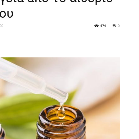
ου
20
474
0