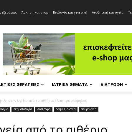
 εξετάσεις
Άσκηση και σπορ
Βιολογία και γενετική
Αισθητική και υγεία
Τέ
ΚΤΙΚΈΣ ΘΕΡΑΠΕΊΕΣ
ΙΑΤΡΙΚΆ ΘΈΜΑΤΑ
ΔΙΑΤΡΟΦΉ
φέλη στην υγεία από το αιθέριο έλαιο φασκόμηλου
ολογία
Δερματολογία
Διατροφή
Λοιμωξιολογία
Νευρολογία
γεία από το αιθέριο