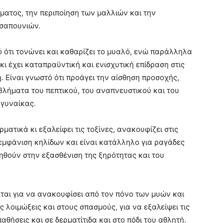
ρματος, την περιποίηση των μαλλιών και την
σαπουνιών.
 ότι τονώνει και καθαρίζει το μυαλό, ενώ παράλληλα
κι έχει καταπραϋντική και ενισχυτική επίδραση στις
η. Είναι γνωστό ότι προάγει την αίσθηση προσοχής,
βλήματα του πεπτικού, του αναπνευστικού και του
 γυναίκας.
ματικά κι εξαλείφει τις τοξίνες, ανακουφίζει στις
 εμφάνιση κηλίδων και είναι κατάλληλο για ραγάδες
οηθούν στην εξασθένιση της ξηρότητας και του
ται για να ανακουφίσει από τον πόνο των μυών και
 λοιμώξεις και στους σπασμούς, για να εξαλείψει τις
παθήσεις και σε δερματίτιδα και στο πόδι του αθλητή.