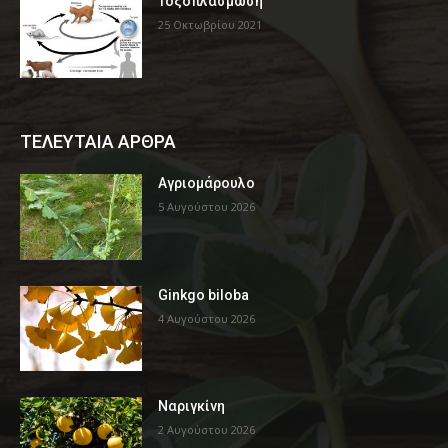
Τοξοπλάσμωση
25 Οκτωβρίου 2021
ΤΕΛΕΥΤΑΙΑ ΑΡΘΡΑ
Αγριομάρουλο
5 Αυγούστου 2026
Ginkgo biloba
4 Αυγούστου 2026
Ναριγκίνη
2 Αυγούστου 2026