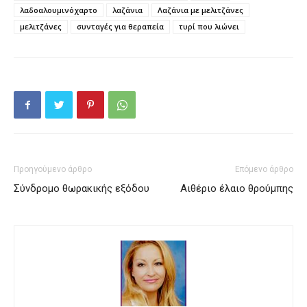
λαδοαλουμινόχαρτο
λαζάνια
Λαζάνια με μελιτζάνες
μελιτζάνες
συνταγές για θεραπεία
τυρί που λιώνει
Προηγούμενο άρθρο
Επόμενο άρθρο
Σύνδρομο θωρακικής εξόδου
Αιθέριο έλαιο θρούμπης