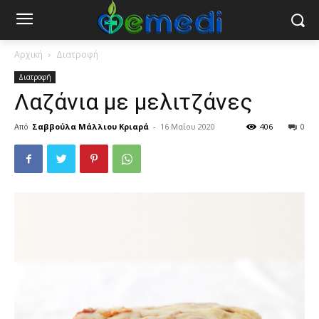
Αρχική
Διατροφή
Διατροφή
Λαζάνια με μελιτζάνες
Από
Σαββούλα Μάλλιου Κριαρά
-
16 Μαΐου 2020
406
0