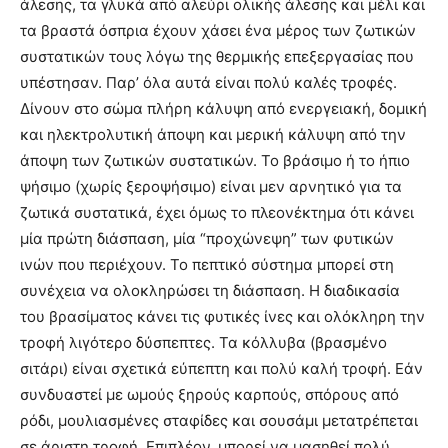
άλεσης, τα γλυκά από αλεύρι ολικής άλεσης και μέλι και
τα βραστά όσπρια έχουν χάσει ένα μέρος των ζωτικών
συστατικών τους λόγω της θερμικής επεξεργασίας που
υπέστησαν. Παρ’ όλα αυτά είναι πολύ καλές τροφές.
Δίνουν στο σώμα πλήρη κάλυψη από ενεργειακή, δομική
και ηλεκτρολυτική άποψη και μερική κάλυψη από την
άποψη των ζωτικών συστατικών. Το βράσιμο ή το ήπιο
ψήσιμο (χωρίς ξεροψήσιμο) είναι μεν αρνητικό για τα
ζωτικά συστατικά, έχει όμως το πλεονέκτημα ότι κάνει
μία πρώτη διάσπαση, μία “προχώνεψη” των φυτικών
ινών που περιέχουν. Το πεπτικό σύστημα μπορεί στη
συνέχεια να ολοκληρώσει τη διάσπαση. Η διαδικασία
του βρασίματος κάνει τις φυτικές ίνες και ολόκληρη την
τροφή λιγότερο δύσπεπτες. Τα κόλλυβα (βρασμένο
σιτάρι) είναι σχετικά εύπεπτη και πολύ καλή τροφή. Εάν
συνδυαστεί με ωμούς ξηρούς καρπούς, σπόρους από
ρόδι, μουλιασμένες σταφίδες και σουσάμι μετατρέπεται
σε άριστη τροφή. Επιπλέον, μπορεί να μασηθεί πολύ