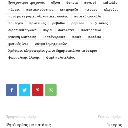
ξινόχοντρος τραχανάς
όξινα
όσπρια
παγωτά
παξιμάδι
πάστες
πεπτικό σύστημα
πιπερόριζα
πίτουρο
πλιγούρι
ποτά με τεχνητές γλυκαντικές ουσίες
ποτά τύπου κόλα
πουτίγκα
πρωτεϊνες
ρεβύθια
ροβίτσα
Ρύζι λαπάς
σιροπιαστά γλυκά
σόγια
σοκολάτες
συντηρητικά
υγιεινή διατροφή
υδατάνθρακες
φακές
φασόλια
φυτικές ίνες
Φύτρα δημητριακών
Χρήσιμες πληροφορίες για τα δημητριακά και τα όσπρια
ψωμί ολικής άλεσης
ψωμί πολυτελείας
Προηγούμενο άρθρο
Επόμενο άρθρο
Ψητό κρέας με πατάτες
Ίκτερος