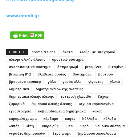
www.emedi.gr
ΕΤΙΚΕΤΕΣ
creme fraiche
άλατα
Αλεύρι με μπαχαρικά
αλεύρι ολικής άλεσης
αμυντικό σύστημα
ανοσοποιητικό σύστημα
άσπρο ψωμί
βιταμίνες
βιταμίνη C
βιταμίνη Β12
βλαβερές ουσίες
βουτήματα
βούτυρο
βρασμένο κουάκερ
γάλα
γαρύφαλλο
γίγαντες
γλυκά
δημητριακά
δημητριακά ολικής αλέσεως
δημητριακά ολικής άλεσης
εντερική χλωρίδα
ζάχαρη
ζυμαρικά
ζυμαρικά ολικής άλεσης
ισχυρά καρκινογόνα
ιχνοστοιχεία
καβουρδισμένα δημητριακά
κακάο
καραμελόχρωμα
κάρδαμο
καφές
Κόλλυβα
κόλυβα
λαπάς
λίπη
μαύρο ρύζι
μέλι
νερό
νευρικό σύστημα
νιφάδες δημηριακών
ξερό ψωμί
ξηρά μουστοκούλουρα