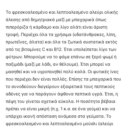
Το φρεσκοαλεσμένο και λεπτοαλεσμένο αλεύρι ολικής
άλεσης από δημητριακά μαζί με μπαχαρικά όπως
πιπερόριζα ή κάρδαμο και λίγο αλάτι είναι άριστη
τροφή. Περιέχει όλα τα χρήσιμα (υδατάνθρακες, λίπη,
πρωτεΐνες, άλατα) και όλα τα ζωτικά συστατικά εκτός
από τις βιταμίνες C και Β12. Έτσι υπολείπεται λίγο των
φύτρων. Μπορούμε να το φάμε επάνω σε ξερό ψωμί ή
παξιμάδι (μαζί με λάδι, αν θέλουμε). Έτσι μπορεί να
μασηθεί και να υγροποιηθεί πολύ καλά. Οι φυτικές ίνες
που περιέχει δεν είναι πολλές. Επίσης τα μπαχαρικά που
το συνοδεύουν διεγείρουν εξαιρετικά τους πεπτικούς
αδένες για να παράγουν άφθονα πεπτικά υγρά. Έτσι, η
πέψη του γίνεται σχετικά εύκολα. Η ποσότητα βέβαια
πρέπει να είναι μικρή (π.χ. 1 κ.σ. σε ένα γεύμα) και να
υπάρχει ικανή απόσταση ανάμεσα στα γεύματα. Το
φρεσκοαλεσμένο και λεπτοαλεσμένο μούσλι (αλεύρι