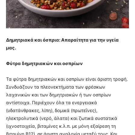
Δημητριακά και όσπρια: Απαραίτητα για την υγεία
μας.
Φύτρα δημητριακών και οσπρίων
Τα φύτρα δημητριακών και οσπρίων είναι άριστη τροφή.
Συνδυάζουν τα πλεονεκτήματα των φρέσκων
λαχανικών και των δημητριακών ή των οσπρίων
αντίστοιχα. Περιέχουν όλα τα ενεργειακά
(υδατάνθρακες, λίπη), δομικά (πρωτεΐνες),
ηλεκτρολυτικά (νερό, άλατα) και ζωτικά συστατικά
(ιχνοστοιχεία, βιταμίνες κ.λ.π. με μόνη εξαίρεση τη
βιταμίνη Β12), σε άριστη αναλογία μεταξύ τους. Και