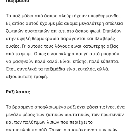
Παξιμάδια
Τα παξιμάδια από άσπρο αλεύρι έχουν υπερθερμανθεί.
Εξ αιτίας αυτού έχουμε μία ακόμα μεγαλύτερη απώλεια
ζωτικών συστατικών απ’ ό,τι στο άσπρο ψωμί. Επιπλέον
στην υψηλή θερμοκρασία παράγονται και βλαβερές
ουσίες. Γι’ αυτούς τους λόγους είναι κατώτερης αξίας
από το ψωμί. Όμως είναι σκληρά και γι’ αυτό μπορούν
να μασηθούν πολύ καλά. Είναι, επίσης, πολύ εύπεπτα.
Έτσι, συνολικά τα παξιμάδια είναι ευτελής, αλλά,
αξιοσύστατη τροφή.
Ρύζι λαπάς
Το βρασμένο αποφλοιωμένο ρύζι έχει χάσει τις ίνες, ένα
μεγάλο μέρος των ζωτικών συστατικών, των πρωτεϊνών
και των πολύτιμων λιπών που περιέχει το
αναποφλοίωτο ρύζι. Όμως, η απομάκρυνση των ινών