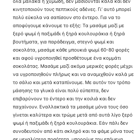
όλα μαλακά ή χυμώδη, δεν μασιούνται καλά και δεν
κινητοποιούν τους πεπτικούς αδένες. Γι’ αυτό μπορεί
πολύ εύκολα να σαπίσουν στο έντερο. Για να το
αποφύγουμε κάνουμε το εξής: Τα μασάμε μαζί με
ξερό ψωμί ή παξιμάδι ή ξηρά κουλουράκια ή ξηρά
βουτήματα, για παράδειγμα, στεγνό ψωμί και
σοκολάτα, μασάμε κάθε μπουκιά ψωμί 60-80 φορές
και αφού υγροποιηθεί προσθέτουμε ένα κομμάτι
σοκολάτας. Μασάμε μαζί ακόμα μερικές φορές μέχρι
να υγροποιηθούν πλήρως και να αναμιχθούν καλά με
το σάλιο και μετά καταπίνουμε. Με αυτόν τον τρόπο
μάσησης τα γλυκά είναι πολύ εύπεπτα, δεν
επιβαρύνουν το έντερο και την κοιλιά και δεν
παχαίνουν. Εναλλακτικά τα μασάμε μόνα τους όσο
γίνεται καλύτερα και τρώμε μετά από αυτά λίγο ξερό
ψωμί ή παξιμάδι ή ξηρά κουλουράκια. Εάν πάλι δεν
συνοδευτούν από κάτι σκληρό και τα φάμε μόνα τους
σε μεγαλύτερη ποσότητα, μπορούμε την επόμενη