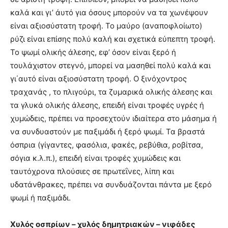
καλά και γι’ άυτό για όσους μπορούν να τα χωνέψουν
είναι αξιοσύστατη τροφή. Το μαύρο (αναποφλοίωτο)
ρύζι είναι επίσης πολύ καλή και σχετικά εύπεπτη τροφή.
Το ψωμί ολικής άλεσης, εφ’ όσον είναι ξερό ή
τουλάχιστον στεγνό, μπορεί να μασηθεί πολύ καλά και
γι΄αυτό είναι αξιοσύστατη τροφή. Ο ξινόχοντρος
τραχανάς , το πλιγούρι, τα ζυμαρικά ολικής άλεσης και
τα γλυκά ολικής άλεσης, επειδή είναι τροφές υγρές ή
χυμώδεις, πρέπει να προσεχτούν ιδιαίτερα στο μάσημα ή
να συνδυαστούν με παξιμάδι ή ξερό ψωμί. Τα βραστά
όσπρια (γίγαντες, φασόλια, φακές, ρεβύθια, ροβίτσα,
σόγια κ.λ.π.), επειδή είναι τροφές χυμώδεις και
ταυτόχρονα πλούσιες σε πρωτεΐνες, λίπη και
υδατάνθρακες, πρέπει να συνδυάζονται πάντα με ξερό
ψωμί ή παξιμάδι.
Χυλός οσπρίων – χυλός δημητριακών – νιφάδες