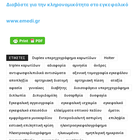
Διαβάστε για την κληρονομικότητα στο εγκεφαλικό
www.emedi.gr
ΕΤΙΚΕΤΕΣ
Duplex υπερηχογράφημα καρωτίδων
Holter
triplex καρωτίδων
αδιαφορία
αμνησία
άνδρες
αντιφωσφολιπιδικά αντισώματα
αξονική τομογραφία εγκεφάλου
αποπληξία
αρτηριακή διατομή
αρτηριακή πίεση
αταξία
αφασία
γυναίκες
διαβήτης
διοισοφάγειο υπερηχογράφημα
διπλωπία
Διπυριδαμόλη
δυσαρθρία
δυσφαγία
Εγκεφαλική αγγειογραφία
εγκεφαλική ισχαιμία
εγκεφαλικό
εγκεφαλικό επεισόδιο
ελλείμματα οπτικού πεδίου
έμετοι
εμφράγματα μυοκαρδίου
Εντεροδιαλυτή ασπιρίνη
επιληψία
εστιακή επιληπτική κρίση
ηλεκτροεγκεφαλογράφημα
Ηλεκτροκαρδιογράφημα
ηλικιωμένοι
ημηπλιγική ημικρανία