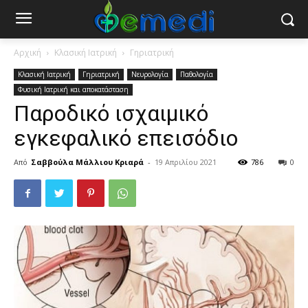
Αρχική
Κλασική Ιατρική
Γηριατρική
Κλασική Ιατρική
Γηριατρική
Νευρολογία
Παθολογία
Φυσική Ιατρική και αποκατάσταση
Παροδικό ισχαιμικό
εγκεφαλικό επεισόδιο
Από
Σαββούλα Μάλλιου Κριαρά
-
19 Απριλίου 2021
786
0