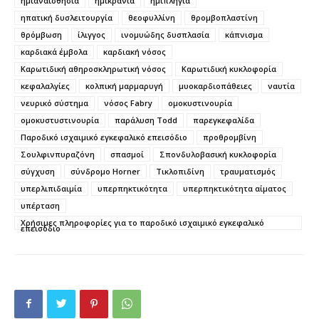
ημιαναισθησία
ημικρανία
ημιπληγία
ηπατική δυσλειτουργία
θεοφυλλίνη
θρομβοπλαστίνη
θρόμβωση
ίλιγγος
ινομυώδης δυσπλασία
κάπνισμα
καρδιακά έμβολα
καρδιακή νόσος
Καρωτιδική αθηροσκληρωτική νόσος
Καρωτιδική κυκλοφορία
κεφαλαλγίες
κολπική μαρμαρυγή
μυοκαρδιοπάθειες
ναυτία
νευρικό σύστημα
νόσος Fabry
ομοκυστινουρία
ομοκυστυστινουρία
παράλυση Todd
παρεγκεφαλίδα
Παροδικό ισχαιμικό εγκεφαλικό επεισόδιο
προθρομβίνη
Σουλφινπυραζόνη
σπασμοί
Σπονδυλοβασική κυκλοφορία
σύγχυση
σύνδρομο Horner
Τικλοπιδίνη
τραυματισμός
υπερλιπιδαιμία
υπερπηκτικότητα
υπερπηκτικότητα αίματος
υπέρταση
Χρήσιμες πληροφορίες για το παροδικό ισχαιμικό εγκεφαλικό
επεισόδιο