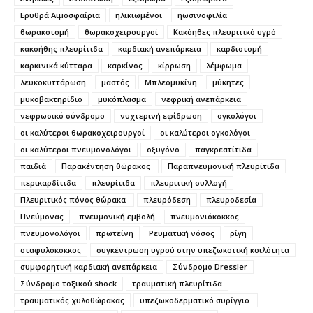
Ερυθρά Αιμοσφαίρια
ηλικιωμένοι
ηωσινοφιλία
θωρακοτομή
θωρακοχειρουργοί
Κακόηθες πλευριτικό υγρό
κακοήθης πλευρίτιδα
καρδιακή ανεπάρκεια
καρδιοτομή
καρκινικά κύτταρα
καρκίνος
κίρρωση
λέμφωμα
λευκοκυττάρωση
μαστός
Μπλεομυκίνη
μύκητες
μυκοβακτηρίδιο
μυκόπλασμα
νεφρική ανεπάρκεια
νεφρωσικό σύνδρομο
νυχτερινή εφίδρωση
ογκολόγοι
οι καλύτεροι θωρακοχειρουργοί
οι καλύτεροι ογκολόγοι
οι καλύτεροι πνευμονολόγοι
οξυγόνο
παγκρεατίτιδα
παιδιά
Παρακέντηση θώρακος
Παραπνευμονική πλευρίτιδα
περικαρδίτιδα
πλευρίτιδα
πλευριτική συλλογή
Πλευριτικός πόνος θώρακα
πλευρόδεση
πλευροδεσία
Πνεύμονας
πνευμονική εμβολή
πνευμονιόκοκκος
πνευμονολόγοι
πρωτεΐνη
Ρευματική νόσος
ρίγη
σταφυλόκοκκος
συγκέντρωση υγρού στην υπεζωκοτική κοιλότητα
συμφορητική καρδιακή ανεπάρκεια
Σύνδρομο Dressler
Σύνδρομο τοξικού shock
τραυματική πλευρίτιδα
τραυματικός χυλοθώρακας
υπεζωκοδερματικό συρίγγιο