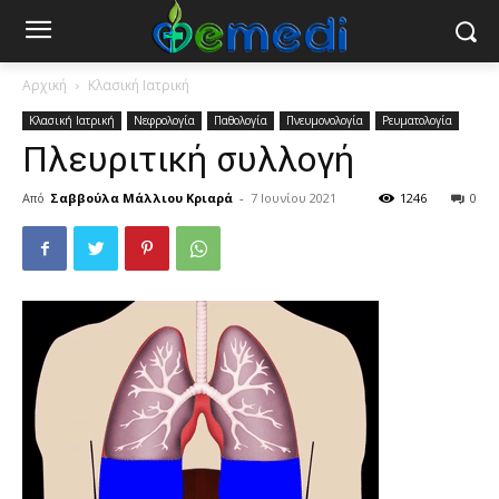
Αρχική
Κλασική Ιατρική
Κλασική Ιατρική
Νεφρολογία
Παθολογία
Πνευμονολογία
Ρευματολογία
Πλευριτική συλλογή
Από
Σαββούλα Μάλλιου Κριαρά
-
7 Ιουνίου 2021
1246
0