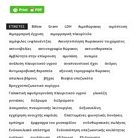
ΕΤΙΚΕΤΕΣ
Billow
Gram
LDH
Αιμοθώρακας
αιμόπτυση
Αιμορραγική έγχυση
αιμορραγική πλευρίτιδα
αιμόφιλος ινφλουέντζας
Ακινητοποίηση θωρακικού τοιχώματος
ακτινοβολίες
ακτινογραφία θώρακος
ακτινοθεραπεία
Αμβλύτητα στην επίκρουση
αμυλάση
αναιμία
ανάλυση πλευριτικού υγρού
αναπνευστικοί ήχοι
άνδρες
Αντιμικροβιακή θεραπεία
αξονική τομογραφία θώρακος
απώλεια βάρους
βήχας
Βιοψία υπεζωκότα
Βρογχοϋπεζωκοτικό συρίγγιο
Γαλακτική αφυδρογονάση πλευριτικού υγρού
γλυκόζη
γυναίκες
διίδρωμα
διϊδρώματα
Δοκιμασίες πνευμονικής λειτουργίας
δοξυκυκλίνη
εγχείρηση ανοιχτής καρδιάς
Ελαττωμένες φωνητικές δονήσεις
εμπύημα
έμφραγμα του μυοκαρδίου
ενδοθωρακικός σωλήνας
Ενδοκοιλιακό απόστημα
Ενδοσκόπηση υπεζωκοτικής κοιλότητας
ενήλικες
ενυδάτωση
εξίδρωμα
Εξιδρώματα