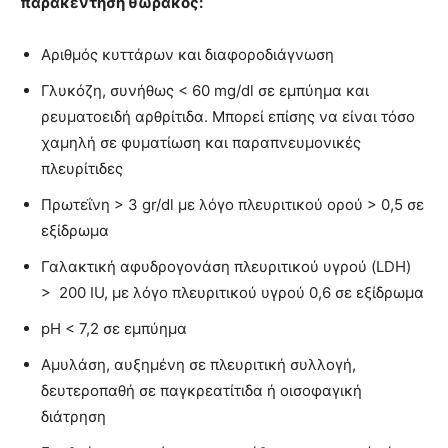
παρακέντηση θώρακος:
Αριθμός κυττάρων και διαφοροδιάγνωση
Γλυκόζη, συνήθως < 60 mg/dl σε εμπύημα και
ρευματοειδή αρθρίτιδα. Μπορεί επίσης να είναι τόσο
χαμηλή σε φυματίωση και παραπνευμονικές
πλευρίτιδες
Πρωτεΐνη > 3 gr/dl με λόγο πλευριτικού ορού > 0,5 σε
εξίδρωμα
Γαλακτική αφυδρογονάση πλευριτικού υγρού (LDH)
> 200 IU, με λόγο πλευριτικού υγρού 0,6 σε εξίδρωμα
pH < 7,2 σε εμπύημα
Αμυλάση, αυξημένη σε πλευριτική συλλογή,
δευτεροπαθή σε παγκρεατίτιδα ή οισοφαγική
διάτρηση