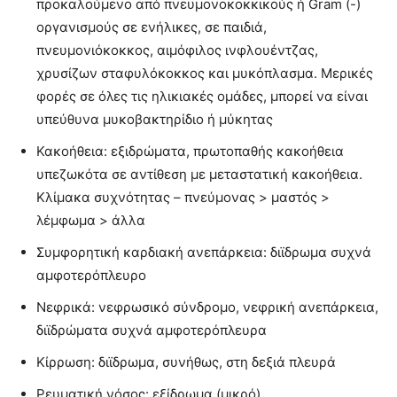
προκαλούμενο από πνευμονοκοκκικούς ή Gram (-)
οργανισμούς σε ενήλικες, σε παιδιά,
πνευμονιόκοκκος, αιμόφιλος ινφλουέντζας,
χρυσίζων σταφυλόκοκκος και μυκόπλασμα. Μερικές
φορές σε όλες τις ηλικιακές ομάδες, μπορεί να είναι
υπεύθυνα μυκοβακτηρίδιο ή μύκητας
Κακοήθεια: εξιδρώματα, πρωτοπαθής κακοήθεια
υπεζωκότα σε αντίθεση με μεταστατική κακοήθεια.
Κλίμακα συχνότητας – πνεύμονας > μαστός >
λέμφωμα > άλλα
Συμφορητική καρδιακή ανεπάρκεια: διϊδρωμα συχνά
αμφοτερόπλευρο
Νεφρικά: νεφρωσικό σύνδρομο, νεφρική ανεπάρκεια,
διϊδρώματα συχνά αμφοτερόπλευρα
Κίρρωση: διϊδρωμα, συνήθως, στη δεξιά πλευρά
Ρευματική νόσος: εξίδρωμα (μικρό)