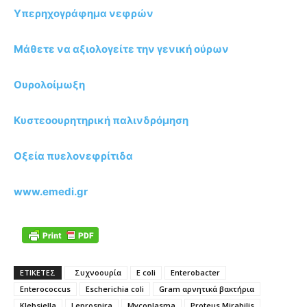
Υπερηχογράφημα νεφρών
Μάθετε να αξιολογείτε την γενική ούρων
Ουρολοίμωξη
Κυστεοουρητηρική παλινδρόμηση
Οξεία πυελονεφρίτιδα
www.emedi.gr
ΕΤΙΚΕΤΕΣ
Συχνοουρία
E coli
Enterobacter
Enterococcus
Escherichia coli
Gram αρνητικά βακτήρια
Klebsiella
Leprospira
Mycoplasma
Proteus Mirabilis