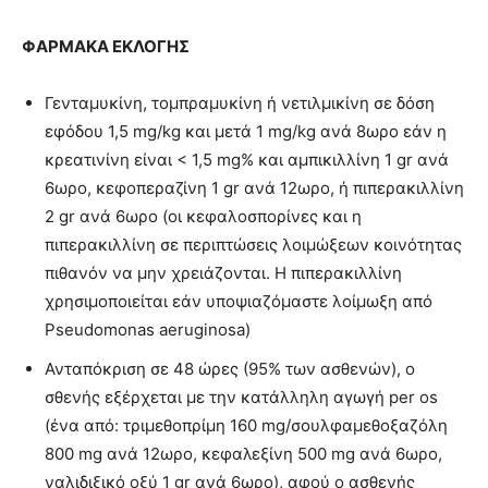
ΦΑΡΜΑΚΑ ΕΚΛΟΓΗΣ
Γενταμυκίνη, τομπραμυκίνη ή νετιλμικίνη σε δόση
εφόδου 1,5 mg/kg και μετά 1 mg/kg ανά 8ωρο εάν η
κρεατινίνη είναι < 1,5 mg% και αμπικιλλίνη 1 gr ανά
6ωρο, κεφοπεραζίνη 1 gr ανά 12ωρο, ή πιπερακιλλίνη
2 gr ανά 6ωρο (οι κεφαλοσπορίνες και η
πιπερακιλλίνη σε περιπτώσεις λοιμώξεων κοινότητας
πιθανόν να μην χρειάζονται. Η πιπερακιλλίνη
χρησιμοποιείται εάν υποψιαζόμαστε λοίμωξη από
Pseudomonas aeruginosa)
Ανταπόκριση σε 48 ώρες (95% των ασθενών), ο
σθενής εξέρχεται με την κατάλληλη αγωγή per os
(ένα από: τριμεθοπρίμη 160 mg/σουλφαμεθοξαζόλη
800 mg ανά 12ωρο, κεφαλεξίνη 500 mg ανά 6ωρο,
ναλιδιξικό οξύ 1 gr ανά 6ωρο), αφού ο ασθενής