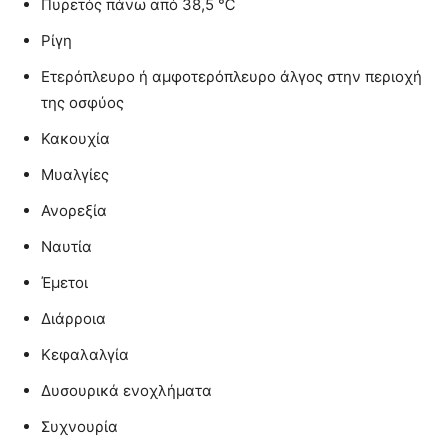
Πυρετός πάνω από 38,5 ℃
Ρίγη
Ετερόπλευρο ή αμφοτερόπλευρο άλγος στην περιοχή
της οσφύος
Κακουχία
Μυαλγίες
Ανορεξία
Ναυτία
Έμετοι
Διάρροια
Κεφαλαλγία
Δυσουρικά ενοχλήματα
Συχνουρία