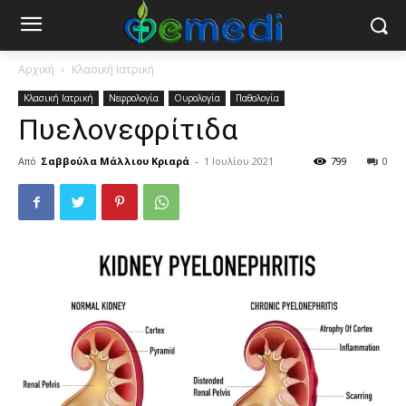
Αρχική
Κλασική Ιατρική
Κλασική Ιατρική
Νεφρολογία
Ουρολογία
Παθολογία
Πυελονεφρίτιδα
Από
Σαββούλα Μάλλιου Κριαρά
-
1 Ιουλίου 2021
799
0