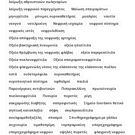
λοίμωξη αθροιστικών σωληναρίων
λοίμωξη νεφρικού παρεγχύματος
Μείωση σπειραμάτων
μηνιγγίτιδα
μόνιμος ουροκαθετήρας
μυαλγίες
ναυτία
νεογνά
νετιλμικίνη
Νεφρική ισχαιμία
νεφρικό σύστημα
νεφρικός ιστός
νεφρολιθίαση
Οξεία απόφραξη της νεφρικής αρτηρίας
Οξεία βακτηριακή πνευμονία
οξεία ηπατίτιδα
Οξεία θρόμβωση της νεφρικής φλέβας
οξεία παγκρεατίτιδα
Οξεία πυελονεφρίτιδα
Οξεία σπειραματονεφρίτιδα
Οξεία φλεγμονώδη νόσος της ελάσσονας της ελάσσονας πυέλου
οστά
ουδετερόφιλα
ουροκαθετήρας
ουροποιητικό σύστημα
οφθαλμοί
παιδιά
Παρενέργειες αντιβιοτικών
Πιπερακιλλίνη
πρωτεϊνουρία
πυελονεφρίτιδα
Πυουρία
πυρετός
ρίγη
σακχαρώδης διαβήτης
σαπροφυτικός
Σημείο Giordano θετικό
σηπτική καταπληξία
σήψη
σκωληκοειδίτιδα
σουλφαμεθοξαζόλη
σπασμοί
Σπινθηρογράφημα με γάλλιο
συχνουρία
τιμεθοπρίμη
τομπραμυκίνη
υπερηχογράφημα
υπερηχογράφημα νεφρών
υψηλός πυρετός
φλεγμονή νεφρών