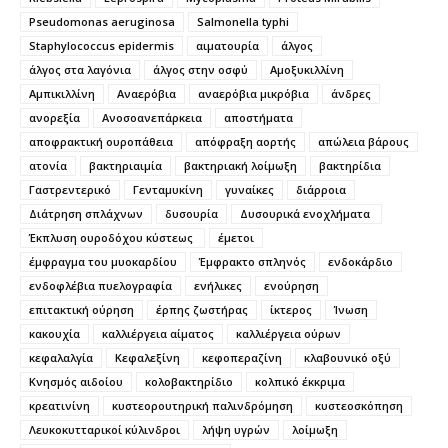
Pseudomonas aeruginosa
Salmonella typhi
Staphylococcus epidermis
αιματουρία
άλγος
άλγος στα λαγόνια
άλγος στην οσφύ
Αμοξυκιλλίνη
Αμπικιλλίνη
Αναερόβια
αναερόβια μικρόβια
άνδρες
ανορεξία
Ανοσοανεπάρκεια
αποστήματα
αποφρακτική ουροπάθεια
απόφραξη αορτής
απώλεια βάρους
ατονία
βακτηριαιμία
βακτηριακή λοίμωξη
βακτηρίδια
Γαστρεντερικό
Γενταμυκίνη
γυναίκες
διάρροια
Διάτρηση σπλάχνων
δυσουρία
Δυσουρικά ενοχλήματα
Έκπλυση ουροδόχου κύστεως
έμετοι
έμφραγμα του μυοκαρδίου
Έμφρακτο σπληνός
ενδοκάρδιο
ενδοφλέβια πυελογραφία
ενήλικες
ενούρηση
επιτακτική ούρηση
έρπης ζωστήρας
ίκτερος
Ίνωση
κακουχία
καλλιέργεια αίματος
καλλιέργεια ούρων
κεφαλαλγία
Κεφαλεξίνη
κεφοπεραζίνη
κλαβουνικό οξύ
Κνησμός αιδοίου
κολοβακτηρίδιο
κολπικό έκκριμα
κρεατινίνη
κυστεορουτηρική παλινδρόμηση
κυστεοσκόπηση
Λευκοκυτταρικοί κύλινδροι
λήψη υγρών
λοίμωξη