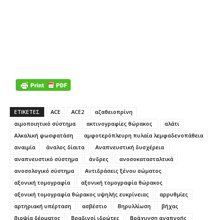
ΕΤΙΚΕΤΕΣ
ACE
ACE2
αζαθειοπρίνη
αιμοποιητικό σύστημα
ακτινογραφίες θώρακος
αλάτι
Αλκαλική φωσφατάση
αμφοτερόπλευρη πυλαία λεμφαδενοπάθεια
αναιμία
άναλος δίαιτα
Αναπνευστική δυσχέρεια
αναπνευστικό σύστημα
άνδρες
ανοσοκατασταλτικά
ανοσολογικό σύστημα
Αντιδράσεις ξένου σώματος
αξονική τομογραφία
αξονική τομογραφία θώρακος
αξονική τομογραφία θώρακος υψηλής ευκρίνειας
αρρυθμίες
αρτηριακή υπέρταση
ασβέστιο
Βηρυλλίωση
βήχας
βιοψία δέρματος
Βραδινοί ιδρώτες
Βράχυνση αναπνοής