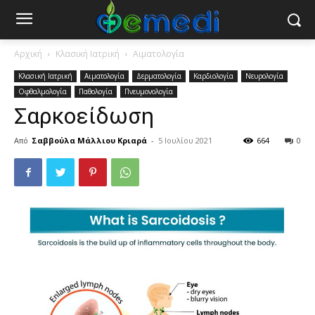
Αρχική
Κλασική Ιατρική
Αιματολογία
Κλασική Ιατρική
Αιματολογία
Δερματολογία
Καρδιολογία
Νευρολογία
Οφθαλμολογία
Παθολογία
Πνευμονολογία
Σαρκοείδωση
Από
Σαββούλα Μάλλιου Κριαρά
-
5 Ιουλίου 2021
664
0