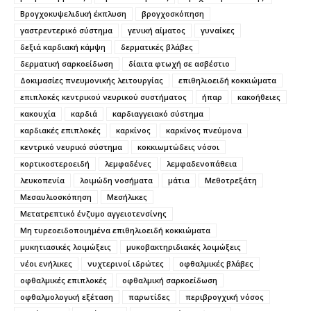
Βρογχοκυψελιδική έκπλυση
βρογχοσκόπηση
γαστρεντερικό σύστημα
γενική αίματος
γυναίκες
δεξιά καρδιακή κάμψη
δερματικές βλάβες
δερματική σαρκοείδωση
δίαιτα φτωχή σε ασβέστιο
Δοκιμασίες πνευμονικής λειτουργίας
επιθηλιοειδή κοκκιώματα
επιπλοκές κεντρικού νευρικού συστήματος
ήπαρ
κακοήθειες
κακουχία
καρδιά
καρδιαγγειακό σύστημα
καρδιακές επιπλοκές
καρκίνος
καρκίνος πνεύμονα
κεντρικό νευρικό σύστημα
κοκκιωμτώδεις νόσοι
κορτικοστεροειδή
λεμφαδένες
λεμφαδενοπάθεια
λευκοπενία
λοιμώδη νοσήματα
μάτια
Μεθοτρεξάτη
Μεσαυλιοσκόπηση
Μεσήλικες
Μετατρεπτικό ένζυμο αγγειοτενσίνης
Μη τυρεοειδοποιημένα επιθηλιοειδή κοκκιώματα
μυκητιασικές λοιμώξεις
μυκοβακτηριδιακές λοιμώξεις
νέοι ενήλικες
νυχτερινοί ιδρώτες
οφθαλμικές βλάβες
οφθαλμικές επιπλοκές
οφθαλμική σαρκοείδωση
οφθαλμολογική εξέταση
παρωτίδες
περιβρογχική νόσος