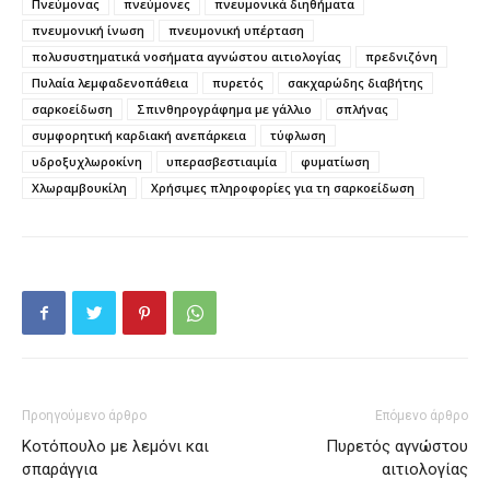
Πνεύμονας
πνεύμονες
πνευμονικά διηθήματα
πνευμονική ίνωση
πνευμονική υπέρταση
πολυσυστηματικά νοσήματα αγνώστου αιτιολογίας
πρεδνιζόνη
Πυλαία λεμφαδενοπάθεια
πυρετός
σακχαρώδης διαβήτης
σαρκοείδωση
Σπινθηρογράφημα με γάλλιο
σπλήνας
συμφορητική καρδιακή ανεπάρκεια
τύφλωση
υδροξυχλωροκίνη
υπερασβεστιαιμία
φυματίωση
Χλωραμβουκίλη
Χρήσιμες πληροφορίες για τη σαρκοείδωση
Προηγούμενο άρθρο
Επόμενο άρθρο
Κοτόπουλο με λεμόνι και
Πυρετός αγνώστου
σπαράγγια
αιτιολογίας