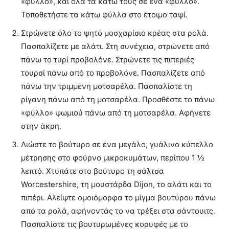
«φύλλο», και όλα τα κάτω τους σε ένα «φύλλο».
Τοποθετήστε τα κάτω φύλλα στο έτοιμο ταψί.
Στρώνετε όλο το ψητό μοσχαρίσιο κρέας στα ρολά.
Πασπαλίζετε με αλάτι. Στη συνέχεια, στρώνετε από
πάνω το τυρί προβολόνε. Στρώνετε τις πιπεριές
τουρσί πάνω από το
προβολόνε
. Πασπαλίζετε από
πάνω την τριμμένη μοτσαρέλα. Πασπαλίστε τη
ρίγανη πάνω από τη μοτσαρέλα. Προσθέστε το πάνω
«φύλλο» ψωμιού πάνω από τη μοτσαρέλα. Αφήνετε
στην άκρη.
Λιώστε το βούτυρο σε ένα μεγάλο, γυάλινο κύπελλο
μέτρησης στο φούρνο μικροκυμάτων, περίπου 1 ½
λεπτό. Χτυπάτε στο βούτυρο τη σάλτσα
Worcestershire, τη μουστάρδα Dijon, το αλάτι και το
πιπέρι. Αλείψτε ομοιόμορφα το μίγμα βουτύρου πάνω
από τα ρολά, αφήνοντάς το να τρέξει στα σάντουιτς.
Πασπαλίστε τις βουτυρωμένες κορυφές με το