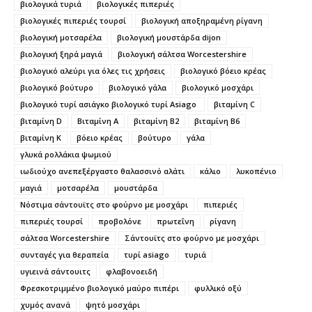
βιολογικά τυριά
βιολογικές πιπεριές
βιολογικές πιπεριές τουρσί
βιολογική αποξηραμένη ρίγανη
βιολογική μοτσαρέλα
βιολογική μουστάρδα dijon
βιολογική ξηρά μαγιά
βιολογική σάλτσα Worcestershire
βιολογικό αλεύρι για όλες τις χρήσεις
βιολογικό βόειο κρέας
βιολογικό βούτυρο
βιολογικό γάλα
βιολογικό μοσχάρι
βιολογικό τυρί ασιάγκο βιολογικό τυρί Asiago
βιταμίνη C
βιταμίνη D
Βιταμίνη Α
βιταμίνη Β2
βιταμίνη Β6
βιταμίνη Κ
βόειο κρέας
βούτυρο
γάλα
γλυκά ρολλάκια ψωμιού
ιωδιούχο ανεπεξέργαστο θαλασσινό αλάτι
κάλιο
λυκοπένιο
μαγιά
μοτσαρέλα
μουστάρδα
Νόστιμα σάντουϊτς στο φούρνο με μοσχάρι
πιπεριές
πιπεριές τουρσί
προβολόνε
πρωτεΐνη
ρίγανη
σάλτσα Worcestershire
Σάντουϊτς στο φούρνο με μοσχάρι
συνταγές για θεραπεία
τυρί asiago
τυριά
υγιεινά σάντουιτς
φλαβονοειδή
Φρεσκοτριμμένο βιολογικό μαύρο πιπέρι
φυλλικό οξύ
χυμός ανανά
ψητό μοσχάρι