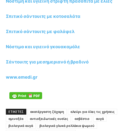
Νόστιμη και υγιεινή στριφτή πρασόπιτα με ελιές
Σπιτικό σάντουιτς με κοτοσαλάτα
Σπιτικό σάντουιτς με φαλάφελ
Νόστιμο και υγιεινό γκουακαμόλε
Σάντουιτς για μεσημεριανό ή βραδινό
www.emedi.gr
ΕΤΙΚΕΤΕΣ
ακατέργαστη ζάχαρη
αλεύρι για όλες τις χρήσεις
αμινοξέα
αντιοξειδωτικές ουσίες
ασβέστιο
αυγά
βιολογικά αυγά
βιολογικά γλυκά ρολλάκια ψωμιού