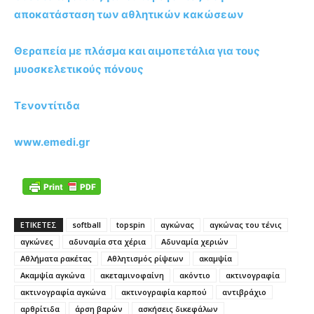
αποκατάσταση των αθλητικών κακώσεων
Θεραπεία με πλάσμα και αιμοπετάλια για τους
μυοσκελετικούς πόνους
Τενοντίτιδα
www.emedi.gr
ΕΤΙΚΕΤΕΣ
softball
topspin
αγκώνας
αγκώνας του τένις
αγκώνες
αδυναμία στα χέρια
Αδυναμία χεριών
Αθλήματα ρακέτας
Αθλητισμός ρίψεων
ακαμψία
Ακαμψία αγκώνα
ακεταμινοφαίνη
ακόντιο
ακτινογραφία
ακτινογραφία αγκώνα
ακτινογραφία καρπού
αντιβράχιο
αρθρίτιδα
άρση βαρών
ασκήσεις δικεφάλων