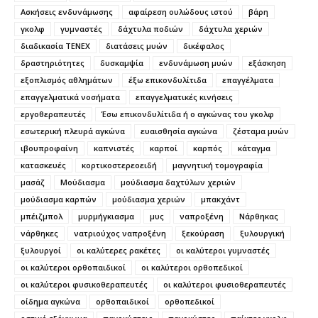
Ασκήσεις ενδυνάμωσης
αφαίρεση ουλώδους ιστού
βάρη
γκολφ
γυμναστές
δάχτυλα ποδιών
δάχτυλα χεριών
διαδικασία TENEX
διατάσεις μυών
δικέφαλος
δραστηριότητες
δυσκαμψία
ενδυνάμωση μυών
εξάσκηση
εξοπλισμός αθλημάτων
έξω επικονδυλίτιδα
επαγγέλματα
επαγγελματικά νοσήματα
επαγγελματικές κινήσεις
εργοθεραπευτές
Έσω επικονδυλίτιδα ή ο αγκώνας του γκολφ
εσωτερική πλευρά αγκώνα
ευαισθησία αγκώνα
ζέσταμα μυών
ιβουπροφαίνη
καπνιστές
καρποί
καρπός
κάταγμα
κατασκευές
κορτικοστερεοειδή
μαγνητική τομογραφία
μασάζ
Μούδιασμα
μούδιασμα δαχτύλων χεριών
μούδιασμα καρπών
μούδιασμα χεριών
μπακχάντ
μπέιζμπολ
μυρμήγκιασμα
μυς
ναπροξένη
Νάρθηκας
νάρθηκες
νατριούχος ναπροξένη
ξεκούραση
ξυλουργική
ξυλουργοί
οι καλύτερες ρακέτες
οι καλύτεροι γυμναστές
οι καλύτεροι ορθοπαιδικοί
οι καλύτεροι ορθοπεδικοί
οι καλύτεροι φυσικοθεραπευτές
οι καλύτεροι φυσιοθεραπευτές
οίδημα αγκώνα
ορθοπαιδικοί
ορθοπεδικοί