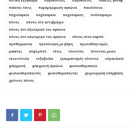
οστικό εξόγκωμα
παγοκύστεις
παγοκύστες
παίκτες γκολφ
παίκτες τένις
παραμόρφωση αγκώνα
παυσίπονα
παχυσαρκία
παχύσαρκοι
παχύσαρκος
ποδόσφαιρο
πόνος
πόνος στο αντιβράχιο
πόνος στο εξωτερικό του αγκώνα
πόνος στο εσωτερικό του αγκώνα
πόνος στον καρπό
προθέρμανση
προπόνηση με βάρη
πρωταθλητισμός
ρακέτες
σόφτμπολ
τένις
τένοντες
τένοντες μυών
τενοντίτιδα
τοξοβολία
τραυματισμός τένοντα
υδραυλικοί
φλεγμονή
φλεγμονή αγκώνα
φυσικοθεραπεία
φυσικοθεραπευτές
φυσιοθεραπευτές
χειρουργική επέμβαση
χρόνιος πόνος