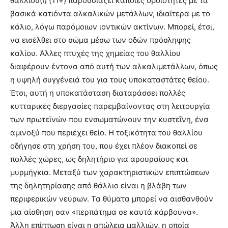
θαλλίου(Ι) (Tl+) παρουσιάζει κάποιες ομοιότητες με τα
βασικά κατιόντα αλκαλικών μετάλλων, ιδιαίτερα με το
κάλιο, λόγω παρόμοιων ιοντικών ακτίνων. Μπορεί, έτσι,
να εισέλθει στο σώμα μέσω των οδών πρόσληψης
καλίου. Άλλες πτυχές της χημείας του θαλλίου
διαφέρουν έντονα από αυτή των αλκαλιμετάλλων, όπως
η υψηλή συγγένειά του για τους υποκαταστάτες θείου.
Έτσι, αυτή η υποκατάσταση διαταράσσει πολλές
κυτταρικές διεργασίες παρεμβαίνοντας στη λειτουργία
των πρωτεϊνών που ενσωματώνουν την κυστεΐνη, ένα
αμινοξύ που περιέχει θείο. Η τοξικότητα του θαλλίου
οδήγησε στη χρήση του, που έχει πλέον διακοπεί σε
πολλές χώρες, ως δηλητήριο για αρουραίους και
μυρμήγκια. Μεταξύ των χαρακτηριστικών επιπτώσεων
της δηλητηρίασης από θάλλιο είναι η βλάβη των
περιφερικών νεύρων. Τα θύματα μπορεί να αισθανθούν
μια αίσθηση σαν «περπάτημα σε καυτά κάρβουνα».
Άλλη επίπτωση είναι η απώλεια μαλλιών, η οποία