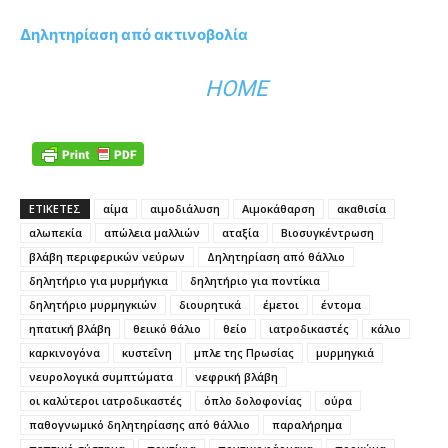
Δηλητηρίαση από ακτινοβολία
HOME
ΕΤΙΚΕΤΕΣ
αίμα
αιμοδιάλυση
Αιμοκάθαρση
ακαθισία
αλωπεκία
απώλεια μαλλιών
αταξία
Βιοσυγκέντρωση
βλάβη περιφερικών νεύρων
Δηλητηρίαση από θάλλιο
δηλητήριο για μυρμήγκια
δηλητήριο για ποντίκια
δηλητήριο μυρμηγκιών
διουρητικά
έμετοι
έντομα
ηπατική βλάβη
θειικό θάλιο
θείο
ιατροδικαστές
κάλιο
καρκινογόνα
κυστεΐνη
μπλε της Πρωσίας
μυρμηγκιά
νευρολογικά συμπτώματα
νεφρική βλάβη
οι καλύτεροι ιατροδικαστές
όπλο δολοφονίας
ούρα
παθογνωμικό δηλητηρίασης από θάλλιο
παραλήρημα