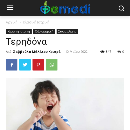
Αρχική
Κλασική Ιατρική
Κλασική Ιατρική
Οδοντιατρική
Στοματολογία
Τερηδόνα
Από
Σαββούλα Μάλλιου Κριαρά
-
10 Μαΐου 2022
847
0