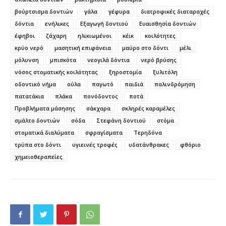
βούρτσισμα δοντιών
γάλα
γέφυρα
διατροφικές διαταραχές
δόντια
ενήλικες
Εξαγωγή δοντιού
Ευαισθησία δοντιών
έφηβοι
ζάχαρη
ηλικιωμένοι
κέικ
κοιλότητες
κρύο νερό
μασητική επιφάνεια
μαύρο στο δόντι
μέλι
μόλυνση
μπισκότα
νεογιλά δόντια
νερό βρύσης
νόσος στοματικής κοιλότητας
ξηροστομία
ξυλιτόλη
οδοντικό νήμα
ούλα
παγωτό
παιδιά
παλινδρόμηση
πατατάκια
πλάκα
πονόδοντος
ποτά
Προβλήματα μάσησης
σάκχαρα
σκληρές καραμέλες
σμάλτο δοντιών
σόδα
Στεφάνη δοντιού
στόμα
στοματικά διαλύματα
σφραγίσματα
Τερηδόνα
τρύπα στο δόντι
υγιεινές τροφές
υδατάνθρακες
φθόριο
χημειοθεραπείες