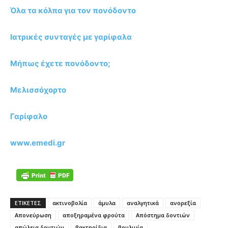
Όλα τα κόλπα για τον πονόδοντο
Ιατρικές συνταγές με γαρίφαλα
Μήπως έχετε πονόδοντο;
Μελισσόχορτο
Γαρίφαλο
www.emedi.gr
ΕΤΙΚΕΤΕΣ
ακτινοβολία
άμυλα
αναλγητικά
ανορεξία
Απονεύρωση
αποξηραμένα φρούτα
Απόστημα δοντιών
απώλεια δοντιών
βακτηρίδια
βουλιμία