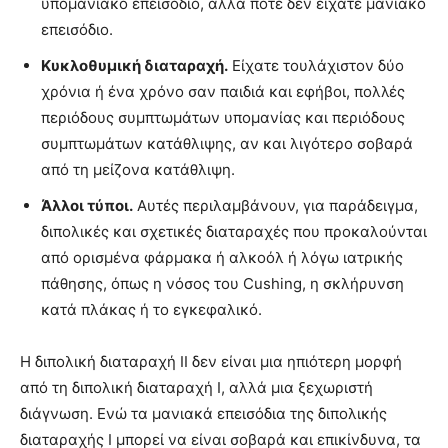
υπομανιακό επεισόδιο, αλλά ποτέ δεν είχατε μανιακό
επεισόδιο.
Κυκλοθυμική διαταραχή.
Είχατε τουλάχιστον δύο
χρόνια ή ένα χρόνο σαν παιδιά και εφήβοι, πολλές
περιόδους συμπτωμάτων υπομανίας και περιόδους
συμπτωμάτων κατάθλιψης, αν και λιγότερο σοβαρά
από τη μείζονα κατάθλιψη.
Άλλοι τύποι.
Αυτές περιλαμβάνουν, για παράδειγμα,
διπολικές και σχετικές διαταραχές που προκαλούνται
από ορισμένα φάρμακα ή αλκοόλ ή λόγω ιατρικής
πάθησης, όπως η νόσος του Cushing, η σκλήρυνση
κατά πλάκας ή το εγκεφαλικό.
Η διπολική διαταραχή ΙΙ δεν είναι μια ηπιότερη μορφή
από τη διπολική διαταραχή Ι, αλλά μια ξεχωριστή
διάγνωση. Ενώ τα μανιακά επεισόδια της διπολικής
διαταραχής Ι μπορεί να είναι σοβαρά και επικίνδυνα, τα