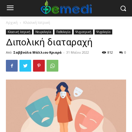
Αρχική
Κλασική Ιατρική
Κλασική Ιατρική
Νευρολογία
Παθολογία
Ψυχιατρική
Ψυχολογία
Διπολική διαταραχή
Από
Σαββούλα Μάλλιου Κριαρά
-
31 Μαΐου 2022
812
0