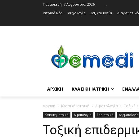
Παρασκευή, 7 Αυγούστου, 2026
.
Ιατρικά Νέα
Ψυχολογία
Σεξ και υγεία
Διαγνωστικές
ΑΡΧΙΚΉ
ΚΛΑΣΙΚΉ ΙΑΤΡΙΚΉ
ΕΝΑΛΛΑ
Αρχική
Κλασική Ιατρική
Αιματολογία
Τοξική 
Κλασική Ιατρική
Αιματολογία
Γηριατρική
Δερματολογία
Τοξική επιδερμ