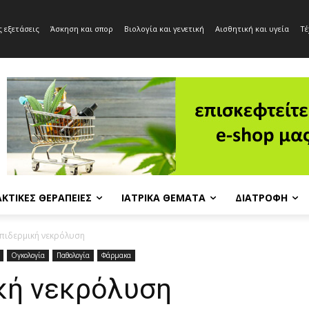
 εξετάσεις
Άσκηση και σπορ
Βιολογία και γενετική
Αισθητική και υγεία
Τέ
ΚΤΙΚΈΣ ΘΕΡΑΠΕΊΕΣ
ΙΑΤΡΙΚΆ ΘΈΜΑΤΑ
ΔΙΑΤΡΟΦΉ
επιδερμική νεκρόλυση
Ογκολογία
Παθολογία
Φάρμακα
ική νεκρόλυση